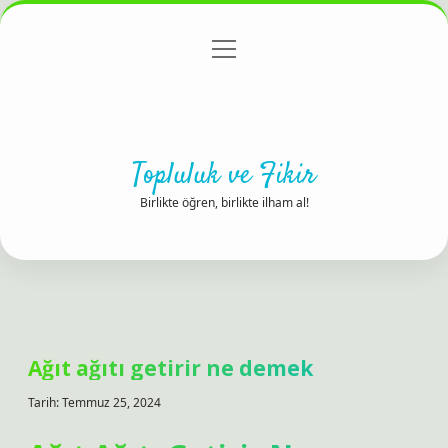
menüyü
Anasayfa
Gizlilik Politikası
Yasal Uyarı
aç
Hakkımızda
Topluluk ve Fikir
Birlikte öğren, birlikte ilham al!
Ağıt ağıtı getirir ne demek
Tarih: Temmuz 25, 2024