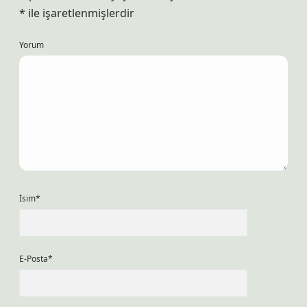
*
ile işaretlenmişlerdir
Yorum
İsim*
E-Posta*