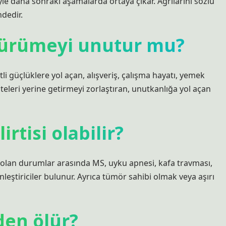
e daha sonraki aşamalarda ortaya çıkar. Ağrılarını sözlü
dedir.
 yürümeyi unutur mu?
tli güçlüklere yol açan, alışveriş, çalışma hayatı, yemek
eleri yerine getirmeyi zorlaştıran, unutkanlığa yol açan
tisi olabilir?
lan durumlar arasında MS, uyku apnesi, kafa travması,
nleştiriciler bulunur. Ayrıca tümör sahibi olmak veya aşırı
den ölür?