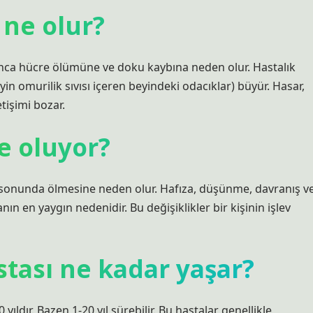
 ne olur?
unca hücre ölümüne ve doku kaybına neden olur. Hastalık
yin omurilik sıvısı içeren beyindeki odacıklar) büyür. Hasar,
etişimi bozar.
e oluyor?
 sonunda ölmesine neden olur. Hafıza, düşünme, davranış v
n en yaygın nedenidir. Bu değişiklikler bir kişinin işlev
tası ne kadar yaşar?
ldır. Bazen 1-20 yıl sürebilir. Bu hastalar genellikle