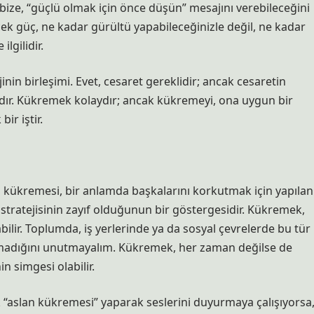
ze, “güçlü olmak için önce düşün” mesajını verebileceğini
k güç, ne kadar gürültü yapabileceğinizle değil, ne kadar
lgilidir.
jinin birleşimi. Evet, cesaret gereklidir; ancak cesaretin
ıdır. Kükremek kolaydır; ancak kükremeyi, ona uygun bir
ir iştir.
ın kükremesi, bir anlamda başkalarını korkutmak için yapılan
ik stratejisinin zayıf olduğunun bir göstergesidir. Kükremek,
bilir. Toplumda, iş yerlerinde ya da sosyal çevrelerde bu tür
olmadığını unutmayalım. Kükremek, her zaman değilse de
 simgesi olabilir.
k “aslan kükremesi” yaparak seslerini duyurmaya çalışıyorsa