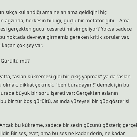
 sıkça kullandığı ama ne anlama geldiğini hiç
in ağzında, herkesin bildiği, güçlü bir metafor gibi… Ama
si gerçekten gücü, cesareti mi simgeliyor? Yoksa sadece
a bu noktada devreye girmemiz gereken kritik sorular var.
 kaçan çok şey var.
 Gürültü mü?
atta, “aslan kükremesi gibi bir çıkış yapmak” ya da “aslan
ü olmak, dikkat çekmek, “ben buradayım!” demek için bu
burada büyük bir soru işareti var: Gerçekten aslanın
bu bir tür boş gürültü, aslında yüzeysel bir güç gösterisi
r. Ancak bu kükreme, sadece bir sesin gücünü gösterir, gerçe
ildir. Bir ses, evet; ama bu ses ne kadar derin, ne kadar