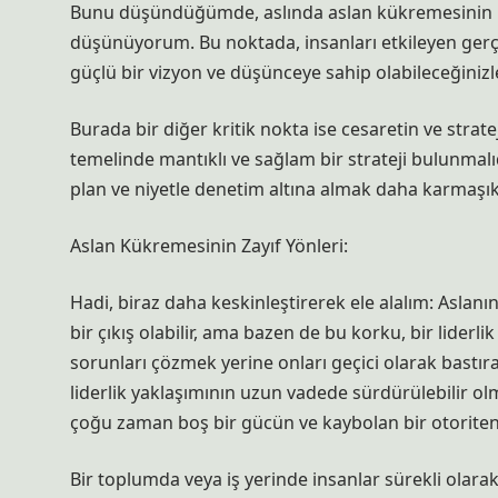
Bunu düşündüğümde, aslında aslan kükremesinin bi
düşünüyorum. Bu noktada, insanları etkileyen gerçe
güçlü bir vizyon ve düşünceye sahip olabileceğinizle i
Burada bir diğer kritik nokta ise cesaretin ve strate
temelinde mantıklı ve sağlam bir strateji bulunmal
plan ve niyetle denetim altına almak daha karmaşık b
Aslan Kükremesinin Zayıf Yönleri:
Hadi, biraz daha keskinleştirerek ele alalım: Aslan
bir çıkış olabilir, ama bazen de bu korku, bir liderl
sorunları çözmek yerine onları geçici olarak bastıra
liderlik yaklaşımının uzun vadede sürdürülebilir 
çoğu zaman boş bir gücün ve kaybolan bir otoritenin
Bir toplumda veya iş yerinde insanlar sürekli olara