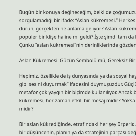
Bugün bir konuya değineceğim, belki de çoğumuzun
sorgulamadığı bir ifade: “Aslan kükremesi.” Herkes
durun, gerçekten ne anlama geliyor? Aslan kükreme
popüler bir klişe haline mi geldi? İşte şimdi tam d
Çünkü “aslan kükremesi”nin derinliklerinde gözden
Aslan Kükremesi: Gücün Sembolü mü, Gereksiz Bir
Hepimiz, özellikle de iş dünyasında ya da sosyal hay
gibi sesini duyurmak” ifadesini duymuşuzdur. Güçl
metafor çok yaygın bir biçimde kullanılıyor. Ancak 
kükremesi, her zaman etkili bir mesaj mıdır? Yoksa 
midir?
Bir aslan kükrediğinde, etrafındaki her şey ürperi
bir düşüncenin, planın ya da stratejinin parçası değ