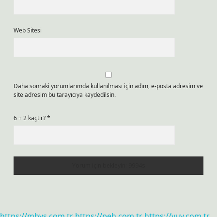
Web Sitesi
Daha sonraki yorumlarımda kullanılması için adım, e-posta adresim ve
site adresim bu tarayıcıya kaydedilsin.
6 + 2 kaçtır?
*
https://mbys.com.tr
https://peh.com.tr
https://yuv.com.tr