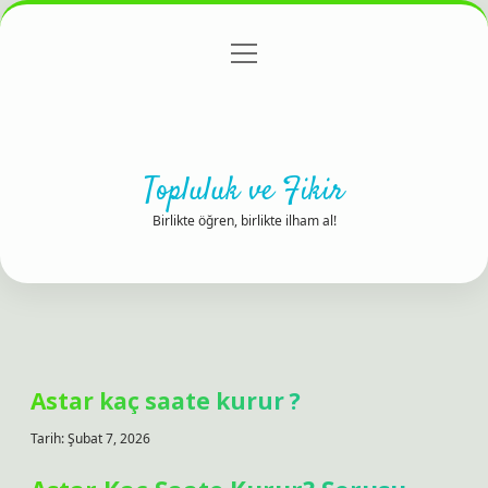
menüyü
Anasayfa
Gizlilik Politikası
Yasal Uyarı
aç
Hakkımızda
Topluluk ve Fikir
Birlikte öğren, birlikte ilham al!
Astar kaç saate kurur ?
Tarih: Şubat 7, 2026