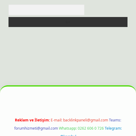
Arama
bet bahis sitesi
Reklam ve İletişim:
E-mail:
backlinkpaneli@gmail.com
Teams:
forumhizmeti@gmail.com
Whatsapp: 0262 606 0 726
Telegram: