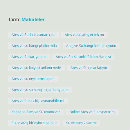
Tarih:
Makaleler
Ateş ve Su 1 ne zaman çıktı
Ateş ve su ateş erkek mi
Ateş ve su hangi platformda
Ateş ve Su hangi ülkenin oyunu
Ateş ve Su kaç yapımı
Ateş ve Su Karanlık Bölüm Hangisi
Ateş ve su kolyesi anlamı nedir
Ateş ve Su ne anlatıyor
Ateş ve su neyi temsil eder
Ateş ve su su hangi tuşlarla oynanır
Ateş ve Su tek kişi oynanabilir mi
Kaç tane Ateş ve Su oyunu var
Online Ateş ve Su oynanır mı
Su ile ateş birleşince ne olur
Su ve ateş 2 var mı