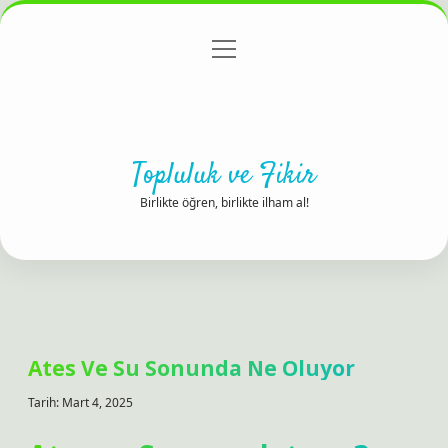
menüyü
Anasayfa
Gizlilik Politikası
Yasal Uyarı
aç
Hakkımızda
Topluluk ve Fikir
Birlikte öğren, birlikte ilham al!
Ates Ve Su Sonunda Ne Oluyor
Tarih: Mart 4, 2025