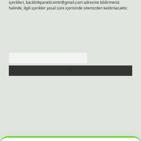
içerikleri,
backlinkpanelicomtr@gmail.com
adresine bildirmeniz
halinde, ilgili içerikler yasal süre içerisinde sitemizden kaldırılacaktır.
Arama
t bahis sitesi