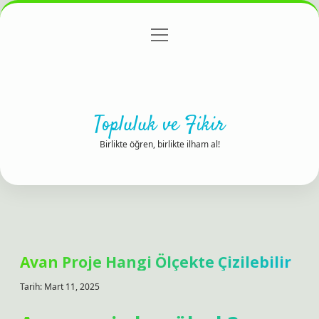
menüyü
Anasayfa
Gizlilik Politikası
Yasal Uyarı
aç
Hakkımızda
Topluluk ve Fikir
Birlikte öğren, birlikte ilham al!
Avan Proje Hangi Ölçekte Çizilebilir
Tarih: Mart 11, 2025