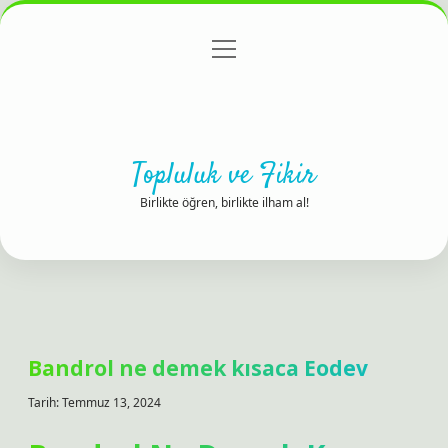
menüyü
Anasayfa
Gizlilik Politikası
Yasal Uyarı
aç
Hakkımızda
Topluluk ve Fikir
Birlikte öğren, birlikte ilham al!
Bandrol ne demek kısaca Eodev
Tarih: Temmuz 13, 2024