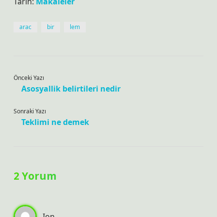
Tarih:
Makaleler
arac
bir
lem
Önceki Yazı
Asosyallik belirtileri nedir
Sonraki Yazı
Teklimi ne demek
2 Yorum
Ion