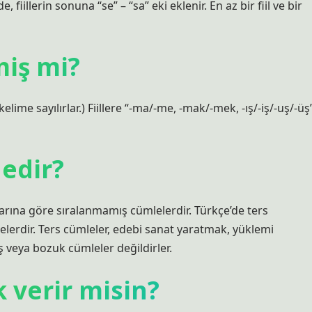
e, fiillerin sonuna “se” – “sa” eki eklenir. En az bir fiil ve bir
miş mi?
 kelime sayılırlar.) Fiillere “-ma/-me, -mak/-mek, -ış/-iş/-uş/-üş
nedir?
llarına göre sıralanmamış cümlelerdir. Türkçe’de ters
erdir. Ters cümleler, edebi sanat yaratmak, yüklemi
ış veya bozuk cümleler değildirler.
k verir misin?