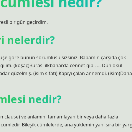
m cümlesi nedir?
resli bir gün geçirdim.
i nelerdir?
üşe göre bunun sorumlusu sizsiniz. Babamın çarşıda çok
eğilim. (koşaç)Burası ilkbaharda cennet gibi. … Dün okul
dar güzelmiş. (isim sıfatı) Kapıyı çalan annemdi. (isim)Daha
ümlesi nedir?
ain clause) ve anlamını tamamlayan bir veya daha fazla
ümledir. Bileşik cümlelerde, ana yüklemin yanı sıra bir yarg