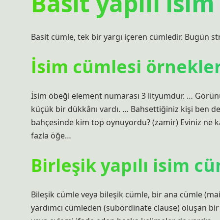
Basit yapılı isi
Basit cümle, tek bir yargı içeren cümledir. Bugün st
İsim cümlesi örnekler
İsim öbeği element numarası 3 lityumdur. … Görün
küçük bir dükkânı vardı. … Bahsettiğiniz kişi ben d
bahçesinde kim top oynuyordu? (zamir) Eviniz ne ka
fazla öğe…
Birleşik yapılı isim c
Bileşik cümle veya bileşik cümle, bir ana cümle (m
yardımcı cümleden (subordinate clause) oluşan bir c