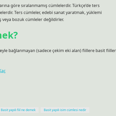
llarına göre sıralanmamış cümlelerdir. Türkçe’de ters
erdir. Ters cümleler, edebi sanat yaratmak, yüklemi
ış veya bozuk cümleler değildirler.
emek?
eyle bağlanmayan (sadece çekim eki alan) fiillere basit fiiller
Kaç
Basit yapılı fiil ne demek
Basit yapılı isim cümlesi nedir