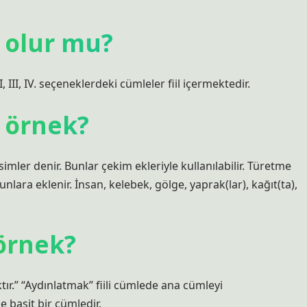
i olur mu?
 I, III, IV. seçeneklerdeki cümleler fiil içermektedir.
r örnek?
imler denir. Bunlar çekim ekleriyle kullanılabilir. Türetme
nlara eklenir. İnsan, kelebek, gölge, yaprak(lar), kağıt(ta),
 örnek?
r.” “Aydınlatmak” fiili cümlede ana cümleyi
basit bir cümledir.