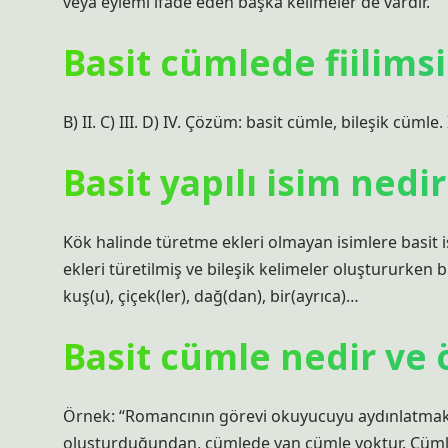
veya eylemi ifade eden başka kelimeler de vardır.
Basit cümlede fiilims
B) II. C) III. D) IV. Çözüm: basit cümle, bileşik cümle.
Basit yapılı isim nedi
Kök halinde türetme ekleri olmayan isimlere basit is
ekleri türetilmiş ve bileşik kelimeler oluştururken bu
kuş(u), çiçek(ler), dağ(dan), bir(ayrıca)…
Basit cümle nedir ve
Örnek: “Romancının görevi okuyucuyu aydınlatmaktı
oluşturduğundan, cümlede yan cümle yoktur. Cümle 