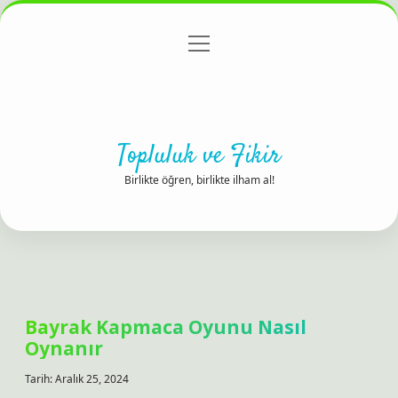
menüyü
Anasayfa
Gizlilik Politikası
Yasal Uyarı
aç
Hakkımızda
Topluluk ve Fikir
Birlikte öğren, birlikte ilham al!
Bayrak Kapmaca Oyunu Nasıl
Oynanır
Tarih: Aralık 25, 2024