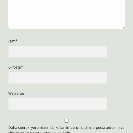
İsim*
E-Posta*
Web Sitesi
Daha sonraki yorumlarımda kullanılması için adım, e-posta adresim ve
site adresim bu tarayıcıya kaydedilsin.