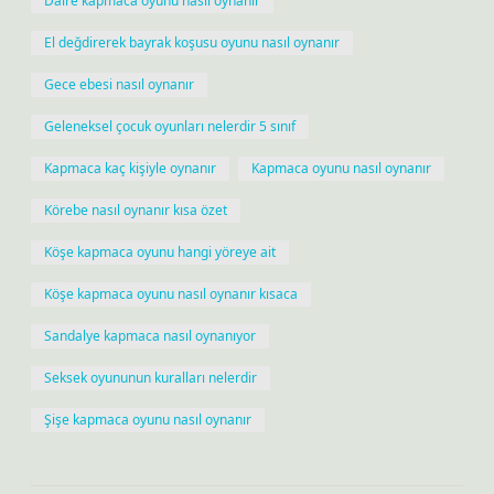
Daire kapmaca oyunu nasıl oynanır
El değdirerek bayrak koşusu oyunu nasıl oynanır
Gece ebesi nasıl oynanır
Geleneksel çocuk oyunları nelerdir 5 sınıf
Kapmaca kaç kişiyle oynanır
Kapmaca oyunu nasıl oynanır
Körebe nasıl oynanır kısa özet
Köşe kapmaca oyunu hangi yöreye ait
Köşe kapmaca oyunu nasıl oynanır kısaca
Sandalye kapmaca nasıl oynanıyor
Seksek oyununun kuralları nelerdir
Şişe kapmaca oyunu nasıl oynanır