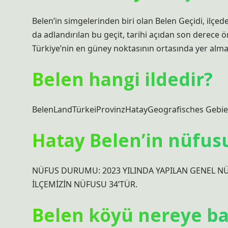
Belen’in simgelerinden biri olan Belen Geçidi, ilçed
da adlandırılan bu geçit, tarihi açıdan son derece ön
Türkiye’nin en güney noktasının ortasında yer alma
Belen hangi ildedir?
BelenLandTürkeiProvinzHatayGeografisches Gebie
Hatay Belen’in nüfus
NÜFUS DURUMU: 2023 YILINDA YAPILAN GENEL N
İLÇEMİZİN NÜFUSU 34’TÜR.
Belen köyü nereye ba