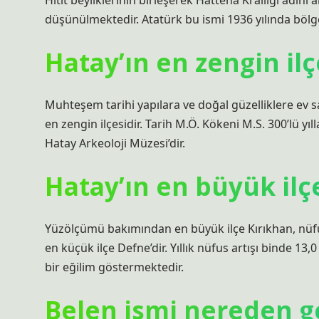
Hitit beyliklerinin birleşerek Hattena Krallığı adını
düşünülmektedir. Atatürk bu ismi 1936 yılında bölge
Hatay’ın en zengin ilç
Muhteşem tarihi yapılara ve doğal güzelliklere ev s
en zengin ilçesidir. Tarih M.Ö. Kökeni M.S. 300’lü yıl
Hatay Arkeoloji Müzesi’dir.
Hatay’ın en büyük ilç
Yüzölçümü bakımından en büyük ilçe Kırıkhan, nü
en küçük ilçe Defne’dir. Yıllık nüfus artışı binde 13,
bir eğilim göstermektedir.
Belen ismi nereden ge