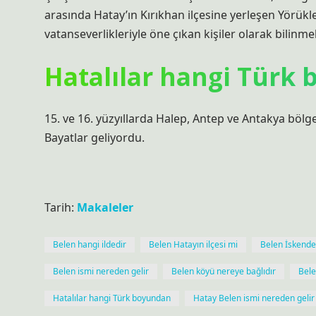
arasında Hatay’ın Kırıkhan ilçesine yerleşen Yörükl
vatanseverlikleriyle öne çıkan kişiler olarak bilinme
Hatalılar hangi Türk
15. ve 16. yüzyıllarda Halep, Antep ve Antakya böl
Bayatlar geliyordu.
Tarih:
Makaleler
Belen hangi ildedir
Belen Hatayın ilçesi mi
Belen İskende
Belen ismi nereden gelir
Belen köyü nereye bağlıdır
Bele
Hatalılar hangi Türk boyundan
Hatay Belen ismi nereden gelir