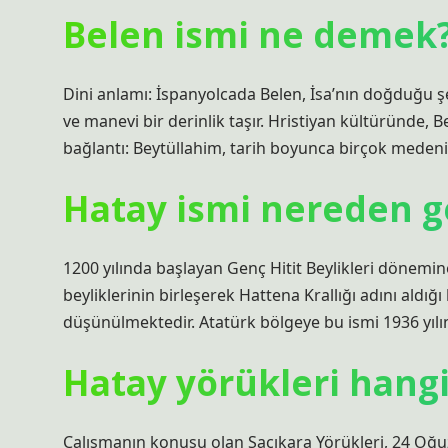
Belen ismi ne demek
Dini anlamı: İspanyolcada Belen, İsa’nın doğduğu şehi
ve manevi bir derinlik taşır. Hristiyan kültüründe, Be
bağlantı: Beytüllahim, tarih boyunca birçok meden
Hatay ismi nereden g
1200 yılında başlayan Genç Hitit Beylikleri dönem
beyliklerinin birleşerek Hattena Krallığı adını aldı
düşünülmektedir. Atatürk bölgeye bu ismi 1936 yılın
Hatay yörükleri hang
Çalışmanın konusu olan Saçıkara Yörükleri, 24 Oğu