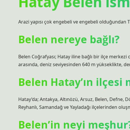
Hatay Belen ism
Arazi yapısı çok engebeli ve engebeli olduğundan T
Belen nereye bağlı?
Belen Coğrafyası; Hatay iline bağlı bir ilçe merkez
arasında, deniz seviyesinden 640 m yükseklikte, den
Belen Hatay’ın ilçesi 
Hatay’da; Antakya, Altınözü, Arsuz, Belen, Defne, D
Reyhanlı, Samandağ ve Yayladağı ilçelerinden oluş
Belen’in neyi meşhur