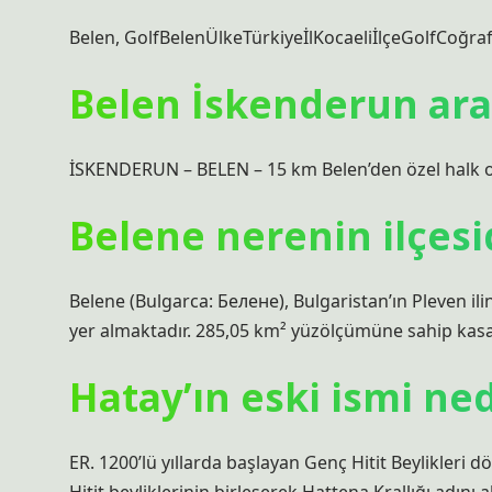
Belen, GolfBelenÜlkeTürkiyeİlKocaeliİlçeGolfCoğr
Belen İskenderun ara
İSKENDERUN – BELEN – 15 km Belen’den özel halk ot
Belene nerenin ilçesi
Belene (Bulgarca: Белене), Bulgaristan’ın Pleven il
yer almaktadır. 285,05 km² yüzölçümüne sahip kasab
Hatay’ın eski ismi ned
ER. 1200’lü yıllarda başlayan Genç Hitit Beylikle