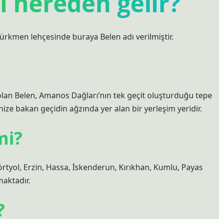
i nereden gelir?
ürkmen lehçesinde buraya Belen adı verilmiştir.
i olan Belen, Amanos Dağları’nın tek geçit oluşturduğu tepe
ize bakan geçidin ağzında yer alan bir yerleşim yeridir.
mi?
örtyol, Erzin, Hassa, İskenderun, Kırıkhan, Kumlu, Payas
maktadır.
?