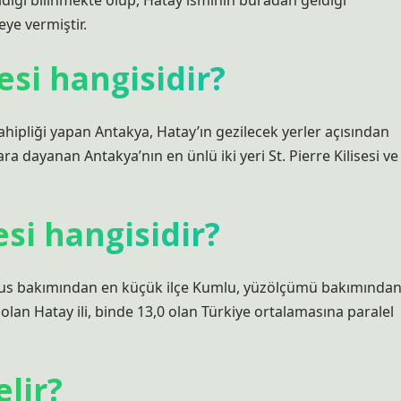
 aldığı bilinmekte olup, Hatay isminin buradan geldiği
ye vermiştir.
esi hangisidir?
ahipliği yapan Antakya, Hatay’ın gezilecek yerler açısından
lara dayanan Antakya’nın en ünlü iki yeri St. Pierre Kilisesi ve
esi hangisidir?
fus bakımından en küçük ilçe Kumlu, yüzölçümü bakımında
0 olan Hatay ili, binde 13,0 olan Türkiye ortalamasına paralel
lir?