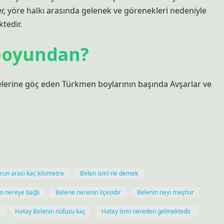
er, yöre halkı arasında gelenek ve görenekleri nedeniyle
ktedir.
 boyundan?
gelerine göç eden Türkmen boylarının başında Avşarlar ve
run arası kaç kilometre
Belen ismi ne demek
n nereye bağlı
Belene nerenin ilçesidir
Belenin neyi meşhur
Hatay Belenin nüfusu kaç
Hatay ismi nereden gelmektedir