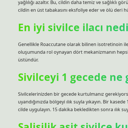
yağlılığı azaltır. Bu, cildin daha temiz ve sağlıklı
cildin en üst tabakasını eksfoliye eder ve ölü deri hü
En iyi sivilce ilacı ned
Genellikle Roaccutane olarak bilinen isotretinoin ile 
oluşumunda rol oynayan dört mekanizmanın hepsine k
üstündür.
Sivilceyi 1 gecede ne 
Sivilcelerinizden bir gecede kurtulmanız gerekiyor
uyandığınızda bölgeyi ılık suyla yıkayın. Bir kasede 1 
cilde uygulayın. 15 dakika bekledikten sonra ılık su
Salisilik asit sivilce 