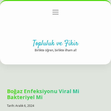
menüyü
Anasayfa
Gizlilik Politikası
Yasal Uyarı
aç
Hakkımızda
Topluluk ve Fikir
Birlikte öğren, birlikte ilham al!
Boğaz Enfeksiyonu Viral Mi
Bakteriyel Mi
Tarih: Aralık 6, 2024