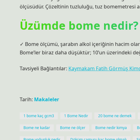
ölçüsüdür. Çözeltinin tuzluluğu, tuz bomemetresi adı 
Üzümde bome nedir?
✓ Bome ölçümü, şarabın alkol içeriğinin hacim olarak
Bome’ler biraz daha düşüktür; 10’un üzerindeki değer
Tavsiyeli Bağlantılar:
Kaymakam Fatih Görmüş Kimd
Tarih:
Makaleler
1 bome kaç gcm3
1 Bome Nedir
20 bome ne demek
Bome ne kadar
Bome ne ölçer
Bome nedir kimya
B
Bome yoğunluk nedir
Döküm çamuru kaç bome olmalı
Sı