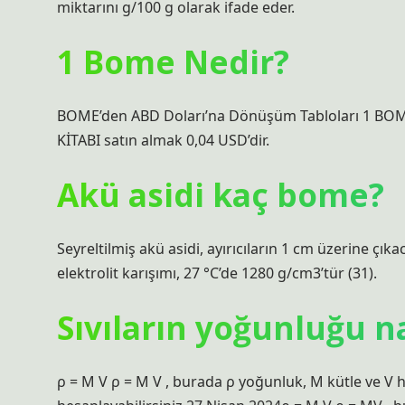
miktarını g/100 g olarak ifade eder.
1 Bome Nedir?
BOME’den ABD Doları’na Dönüşüm Tabloları 1 BOME’
KİTABI satın almak 0,04 USD’dir.
Akü asidi kaç bome?
Seyreltilmiş akü asidi, ayırıcıların 1 cm üzerine çıka
elektrolit karışımı, 27 °C’de 1280 g/cm3’tür (31).
Sıvıların yoğunluğu na
ρ = M V ρ = M V , burada ρ yoğunluk, M kütle ve V 