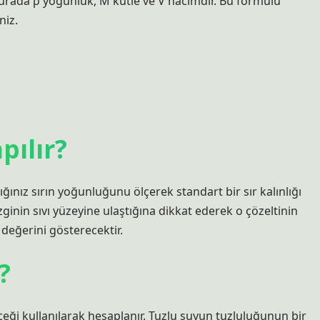
burada ρ yoğunluk, M kütle ve V hacimdir. Bu formülü
niz.
pılır?
ığınız sırın yoğunluğunu ölçerek standart bir sır kalınlığı
çizginin sıvı yüzeyine ulaştığına dikkat ederek o çözeltinin
 değerini gösterecektir.
?
ölçeği kullanılarak hesaplanır. Tuzlu suyun tuzluluğunun bir