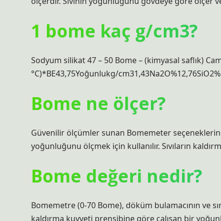
ölçerdir. Sıvının yoğunluğunu gövdeye göre ölçer ve
1 bome kaç g/cm3?
Sodyum silikat 47 – 50 Bome – (kimyasal saflık) 
°C)*BE43,75Yoğunlukg/cm31,43Na2O%12,76SiO2%26
Bome ne ölçer?
Güvenilir ölçümler sunan Bomemeter seçeneklerine 
yoğunluğunu ölçmek için kullanılır. Sıvıların kaldı
Bome değeri nedir?
Bomemetre (0-70 Bome), döküm bulamacının ve sırın
kaldırma kuvveti prensibine göre çalışan bir yoğunl