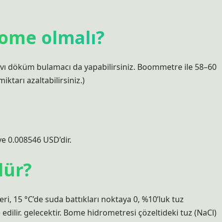
ome olmalı?
vı döküm bulamacı da yapabilirsiniz. Boommetre ile 58–60
iktarı azaltabilirsiniz.)
e 0.008546 USD’dir.
lür?
ri, 15 °C’de suda battıkları noktaya 0, %10’luk tuz
 edilir. gelecektir. Bome hidrometresi çözeltideki tuz (NaCl)