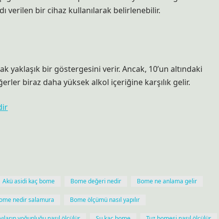
verilen bir cihaz kullanılarak belirlenebilir.
 yaklaşık bir göstergesini verir. Ancak, 10’un altındaki
ler biraz daha yüksek alkol içeriğine karşılık gelir.
ir
Akü asidi kaç bome
Bome değeri nedir
Bome ne anlama gelir
ome nedir salamura
Bome ölçümü nasıl yapılır
vıların yoğunluğu nasıl ölçülür
Su kaç bome
Tuz bomesi nasıl ölçülür