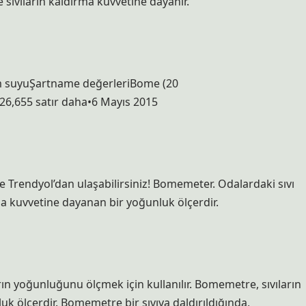
 sıvıların kaldırma kuvvetine dayanır.
Cam suyuŞartname değerleriBome (20
,655 satır daha•6 Mayıs 2015
Trendyol’dan ulaşabilirsiniz! Bomemeter. Odalardaki sıvı
rma kuvvetine dayanan bir yoğunluk ölçerdir.
 yoğunluğunu ölçmek için kullanılır. Bomemetre, sıvıların
uk ölçerdir. Bomemetre bir sıvıya daldırıldığında,