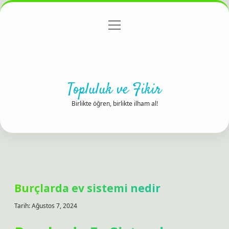
menüyü
Anasayfa
Gizlilik Politikası
Yasal Uyarı
aç
Hakkımızda
Topluluk ve Fikir
Birlikte öğren, birlikte ilham al!
Burçlarda ev sistemi nedir
Tarih: Ağustos 7, 2024