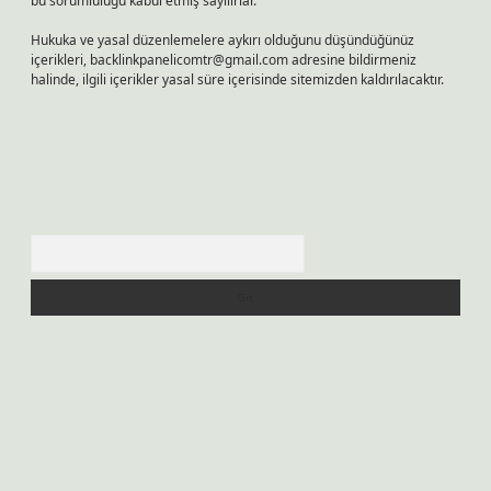
bu sorumluluğu kabul etmiş sayılırlar.
Hukuka ve yasal düzenlemelere aykırı olduğunu düşündüğünüz
içerikleri,
backlinkpanelicomtr@gmail.com
adresine bildirmeniz
halinde, ilgili içerikler yasal süre içerisinde sitemizden kaldırılacaktır.
Arama