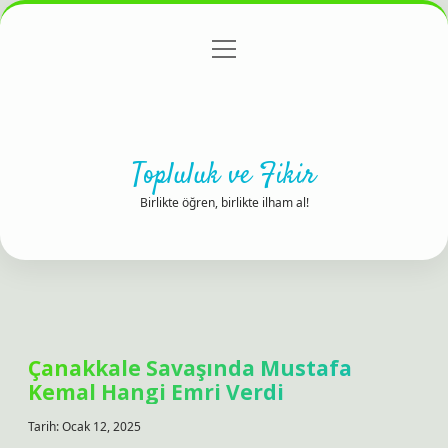
menüyü
Anasayfa
Gizlilik Politikası
Yasal Uyarı
aç
Hakkımızda
Topluluk ve Fikir
Birlikte öğren, birlikte ilham al!
Çanakkale Savaşında Mustafa
Kemal Hangi Emri Verdi
Tarih: Ocak 12, 2025