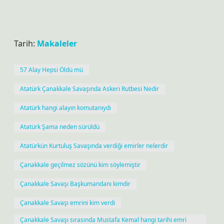
Tarih:
Makaleler
57 Alay Hepsi Öldü mü
Atatürk Çanakkale Savaşında Askeri Rutbesi Nedir
Atatürk hangi alayın komutanıydı
Atatürk Şama neden sürüldü
Atatürkün Kurtuluş Savaşında verdiği emirler nelerdir
Çanakkale geçilmez sözünü kim söylemiştir
Çanakkale Savaşı Başkumandanı kimdir
Çanakkale Savaşı emrini kim verdi
Çanakkale Savaşı sırasında Mustafa Kemal hangi tarihi emri