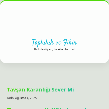
menüyü
Anasayfa
Gizlilik Politikası
Yasal Uyarı
aç
Hakkımızda
Topluluk ve Fikir
Birlikte öğren, birlikte ilham al!
Tavşan Karanlığı Sever Mi
Tarih: Ağustos 4, 2025