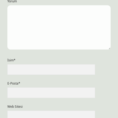
Yorum
İsim*
E-Posta*
Web Sitesi