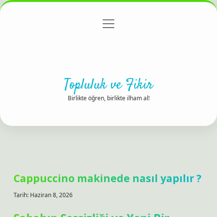
menüyü
Anasayfa
Gizlilik Politikası
Yasal Uyarı
aç
Hakkımızda
Topluluk ve Fikir
Birlikte öğren, birlikte ilham al!
Cappuccino makinede nasıl yapılır ?
Tarih: Haziran 8, 2026