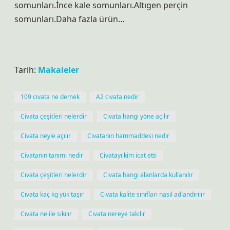
somunları.İnce kale somunları.Altıgen perçin
somunları.Daha fazla ürün…
Tarih:
Makaleler
109 cıvata ne demek
A2 cıvata nedir
Civata çeşitleri nelerdir
Civata hangi yöne açılır
Civata neyle açılır
Civatanın hammaddesi nedir
Civatanın tanımı nedir
Civatayı kim icat etti
Cıvata çeşitleri nelerdir
Cıvata hangi alanlarda kullanılır
Cıvata kaç kg yük taşır
Cıvata kalite sınıfları nasıl adlandırılır
Cıvata ne ile sıkılır
Cıvata nereye takılır