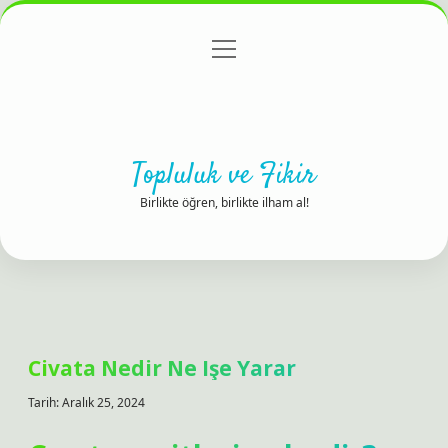
menüyü
Anasayfa
Gizlilik Politikası
Yasal Uyarı
aç
Hakkımızda
Topluluk ve Fikir
Birlikte öğren, birlikte ilham al!
Civata Nedir Ne Işe Yarar
Tarih: Aralık 25, 2024