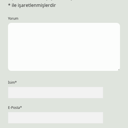
*
ile işaretlenmişlerdir
Yorum
İsim*
E-Posta*