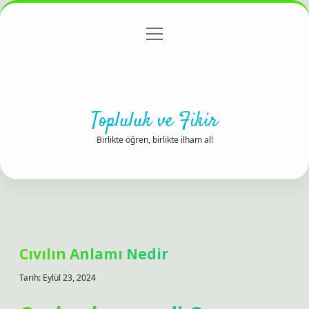
menüyü
Anasayfa
Gizlilik Politikası
Yasal Uyarı
aç
Hakkımızda
Topluluk ve Fikir
Birlikte öğren, birlikte ilham al!
Cıvılın Anlamı Nedir
Tarih: Eylül 23, 2024