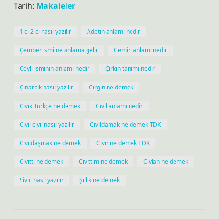
Tarih:
Makaleler
1 ci 2 ci nasıl yazılır
Adetin anlamı nedir
Çember ismi ne anlama gelir
Cemin anlamı nedir
Ceyli isminin anlamı nedir
Çirkin tanımı nedir
Çınarcık nasıl yazılır
Cırgın ne demek
Cıvık Türkçe ne demek
Cıvıl anlamı nedir
Cıvıl cıvıl nasıl yazılır
Cıvıldamak ne demek TDK
Cıvıldaşmak ne demek
Cıvır ne demek TDK
Cıvıttı ne demek
Cıvıttım ne demek
Cıvlan ne demek
Sivic nasıl yazılır
Şıllık ne demek