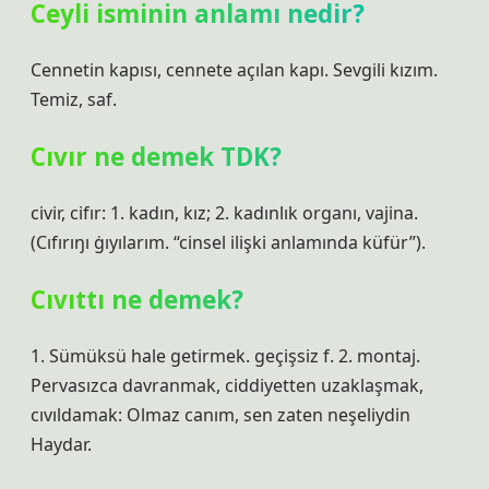
Ceyli isminin anlamı nedir?
Cennetin kapısı, cennete açılan kapı. Sevgili kızım.
Temiz, saf.
Cıvır ne demek TDK?
civir, cifır: 1. kadın, kız; 2. kadınlık organı, vajina.
(Cıfırıŋı ġıyılarım. “cinsel ilişki anlamında küfür”).
Cıvıttı ne demek?
1. Sümüksü hale getirmek. geçişsiz f. 2. montaj.
Pervasızca davranmak, ciddiyetten uzaklaşmak,
cıvıldamak: Olmaz canım, sen zaten neşeliydin
Haydar.