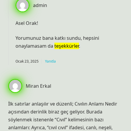
admin
Asel Orak!
Yorumunuz bana katkı sundu, hepsini
onaylamasam da
teşekkürler
.
Ocak 23, 2025
Yanıtla
Miran Erkal
İlk satırlar anlaşılır ve düzenli; Cıvılın Anlamı Nedir
açısından derinlik biraz geç geliyor. Burada
söylenmek istenenle “Cıvıl” kelimesinin bazı
anlamları: Ayrıca, “cıvıl cıvıl” ifadesi, canlı, neşeli,