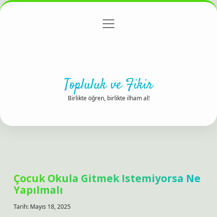
menüyü
Anasayfa
Gizlilik Politikası
Yasal Uyarı
aç
Hakkımızda
Topluluk ve Fikir
Birlikte öğren, birlikte ilham al!
Çocuk Okula Gitmek Istemiyorsa Ne
Yapılmalı
Tarih: Mayıs 18, 2025