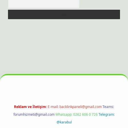
Arama
esi
Reklam ve İletişim:
E-mail:
backlinkpaneli@gmail.com
Teams:
forumhizmeti@gmail.com
Whatsapp: 0262 606 0 726
Telegram:
@karabul