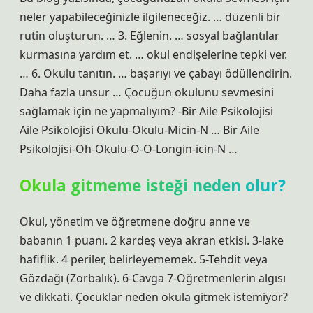
neler yapabileceğinizle ilgileneceğiz. … düzenli bir
rutin oluşturun. … 3. Eğlenin. … sosyal bağlantılar
kurmasına yardım et. … okul endişelerine tepki ver.
… 6. Okulu tanıtın. … başarıyı ve çabayı ödüllendirin.
Daha fazla unsur … Çocuğun okulunu sevmesini
sağlamak için ne yapmalıyım? -Bir Aile Psikolojisi
Aile Psikolojisi Okulu-Okulu-Micin-N … Bir Aile
Psikolojisi-Oh-Okulu-O-O-Longin-icin-N …
Okula gitmeme isteği neden olur?
Okul, yönetim ve öğretmene doğru anne ve
babanın 1 puanı. 2 kardeş veya akran etkisi. 3-lake
hafiflik. 4 periler, belirleyememek. 5-Tehdit veya
Gözdağı (Zorbalık). 6-Cavga 7-Öğretmenlerin algısı
ve dikkati. Çocuklar neden okula gitmek istemiyor?