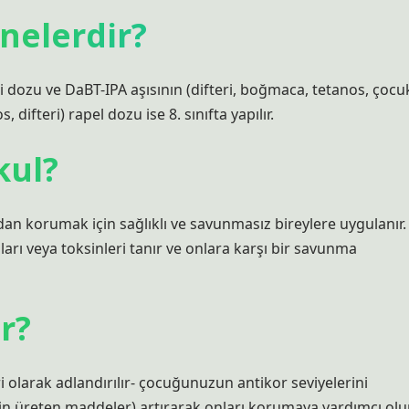
 nelerdir?
i dozu ve DaBT-IPA aşısının (difteri, boğmaca, tetanos, çocu
s, difteri) rapel dozu ise 8. sınıfta yapılır.
kul?
ndan korumak için sağlıklı ve savunmasız bireylere uygulanır.
rı veya toksinleri tanır ve onlara karşı bir savunma
r?
ri olarak adlandırılır- çocuğunuzun antikor seviyelerini
n üreten maddeler) artırarak onları korumaya yardımcı olur