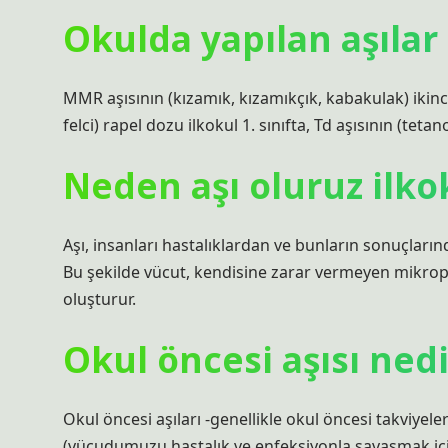
Okulda yapılan aşılar
MMR aşısının (kızamık, kızamıkçık, kabakulak) ikinc
felci) rapel dozu ilkokul 1. sınıfta, Td aşısının (tetano
Neden aşı oluruz ilko
Aşı, insanları hastalıklardan ve bunların sonuçları
Bu şekilde vücut, kendisine zarar vermeyen mikropla
oluşturur.
Okul öncesi aşısı nedi
Okul öncesi aşıları -genellikle okul öncesi takviyele
(vücudumuzu hastalık ve enfeksiyonla savaşmak içi