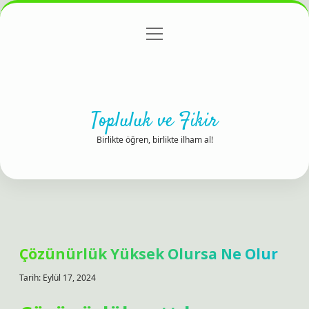
menüyü
Anasayfa
Gizlilik Politikası
Yasal Uyarı
aç
Hakkımızda
Topluluk ve Fikir
Birlikte öğren, birlikte ilham al!
Çözünürlük Yüksek Olursa Ne Olur
Tarih: Eylül 17, 2024