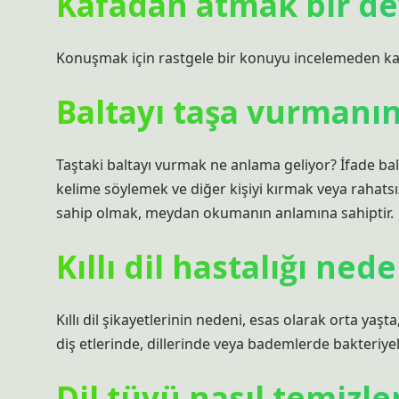
Kafadan atmak bir d
Konuşmak için rastgele bir konuyu incelemeden ka
Baltayı taşa vurmanı
Taştaki baltayı vurmak ne anlama geliyor? İfade balta
kelime söylemek ve diğer kişiyi kırmak veya rahatsız
sahip olmak, meydan okumanın anlamına sahiptir.
Kıllı dil hastalığı ned
Kıllı dil şikayetlerinin nedeni, esas olarak orta ya
diş etlerinde, dillerinde veya bademlerde bakteriyel
Dil tüyü nasıl temizle