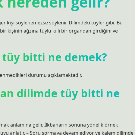
k nereden gelir?
 kişi söylenemezse söylenir. Dilimdeki tüyler gibi. Bu
ir kişinin ağzına tüylü kıllı bir organdan girdiğini ve
 tüy bitti ne demek?
nlenmedikleri durumu açıklamaktadır.
n dilimde tüy bitti ne
atmak anlamına gelir. İlkbaharın sonuna yönelik örnek
onuyu anlatır. – Soru sormaya devam ediyor ve kalem dilimde