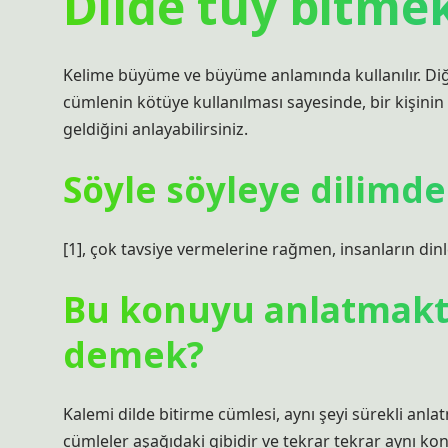
Dilde tüy bitme
Kelime büyüme ve büyüme anlamında kullanılır. Diğer
cümlenin kötüye kullanılması sayesinde, bir kişinin b
geldiğini anlayabilirsiniz.
Söyle söyleye dilimde
[1], çok tavsiye vermelerine rağmen, insanların di
Bu konuyu anlatmakta
demek?
Kalemi dilde bitirme cümlesi, aynı şeyi sürekli anl
cümleler aşağıdaki gibidir ve tekrar tekrar aynı k