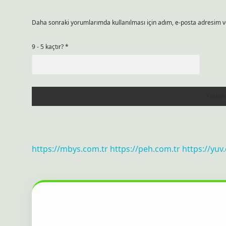
Daha sonraki yorumlarımda kullanılması için adım, e-posta adresim ve
9 - 5 kaçtır?
*
https://mbys.com.tr
https://peh.com.tr
https://yuv