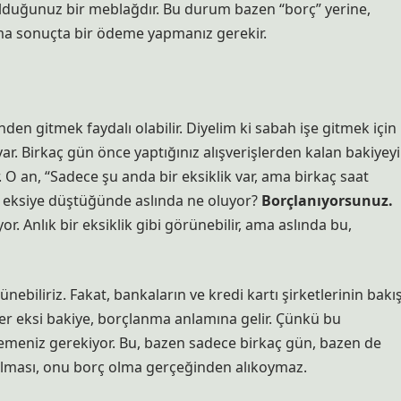
duğunuz bir meblağdır. Bu durum bazen “borç” yerine,
 Ama sonuçta bir ödeme yapmanız gerekir.
en gitmek faydalı olabilir. Diyelim ki sabah işe gitmek için
ar. Birkaç gün önce yaptığınız alışverişlerden kalan bakiyeyi
 O an, “Sadece şu anda bir eksiklik var, ama birkaç saat
iz eksiye düştüğünde aslında ne oluyor?
Borçlanıyorsunuz.
Anlık bir eksiklik gibi görünebilir, ama aslında bu,
ebiliriz. Fakat, bankaların ve kredi kartı şirketlerinin bakı
er eksi bakiye, borçlanma anlamına gelir. Çünkü bu
demeniz gerekiyor. Bu, bazen sadece birkaç gün, bazen de
i olması, onu borç olma gerçeğinden alıkoymaz.