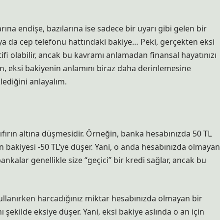
arına endişe, bazılarına ise sadece bir uyarı gibi gelen bir
ya da cep telefonu hattındaki bakiye… Peki, gerçekten eksi
ifi olabilir, ancak bu kavramı anlamadan finansal hayatınızı
in, eksi bakiyenin anlamını biraz daha derinlemesine
lediğini anlayalım.
sıfırın altına düşmesidir. Örneğin, banka hesabınızda 50 TL
zın bakiyesi -50 TL’ye düşer. Yani, o anda hesabınızda olmayan
kalar genellikle size “geçici” bir kredi sağlar, ancak bu
kullanırken harcadığınız miktar hesabınızda olmayan bir
 şekilde eksiye düşer. Yani, eksi bakiye aslında o an için