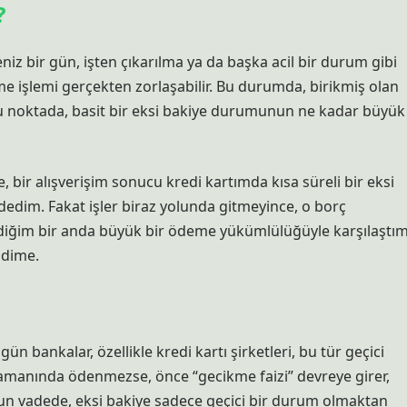
?
niz bir gün, işten çıkarılma ya da başka acil bir durum gibi
eme işlemi gerçekten zorlaşabilir. Bu durumda, birikmiş olan
 bu noktada, basit bir eksi bakiye durumunun ne kadar büyük
 bir alışverişim sonucu kredi kartımda kısa süreli bir eksi
dim. Fakat işler biraz yolunda gitmeyince, o borç
ediğim bir anda büyük bir ödeme yükümlülüğüyle karşılaştım
ndime.
ün bankalar, özellikle kredi kartı şirketleri, bu tür geçici
, zamanında ödenmezse, önce “gecikme faizi” devreye girer,
zun vadede, eksi bakiye sadece geçici bir durum olmaktan