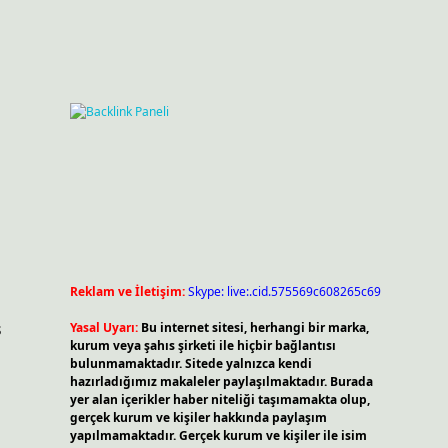
Reklam ve İletişim:
Skype: live:.cid.575569c608265c69
ş
Yasal Uyarı:
Bu internet sitesi, herhangi bir marka,
kurum veya şahıs şirketi ile hiçbir bağlantısı
bulunmamaktadır. Sitede yalnızca kendi
hazırladığımız makaleler paylaşılmaktadır. Burada
yer alan içerikler haber niteliği taşımamakta olup,
gerçek kurum ve kişiler hakkında paylaşım
yapılmamaktadır. Gerçek kurum ve kişiler ile isim