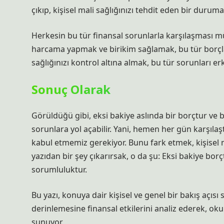
çıkıp, kişisel mali sağlığınızı tehdit eden bir duruma
Herkesin bu tür finansal sorunlarla karşılaşması m
harcama yapmak ve birikim sağlamak, bu tür borçlar
sağlığınızı kontrol altına almak, bu tür sorunları er
Sonuç Olarak
Görüldüğü gibi, eksi bakiye aslında bir borçtur ve
sorunlara yol açabilir. Yani, hemen her gün karşılaş
kabul etmemiz gerekiyor. Bunu fark etmek, kişisel m
yazıdan bir şey çıkarırsak, o da şu: Eksi bakiye bo
sorumluluktur.
Bu yazı, konuya dair kişisel ve genel bir bakış aç
derinlemesine finansal etkilerini analiz ederek, ok
sunuyor.