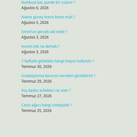
Kumkuat kaç günde bir sulanır ?
Ağustos 6, 2026
Avene güneş kremi kimin malı ?
Ağustos 5, 2026
Amon’un gerçek adı nedir ?
Ağustos 3, 2026
Acemi zıttı ne demek ?
Ağustos 3, 2026
7 haftalık gebelikte hangi meyve kullanılır ?
Temmuz 30, 2026
Uzaklaştırma kararını nereden görebilirim ?
Temmuz 29, 2026
Koç kadını erkekten ne ister ?
Temmuz 27, 2026
Ceviz ağacı hangi simbiyotik ?
Temmuz 25, 2026