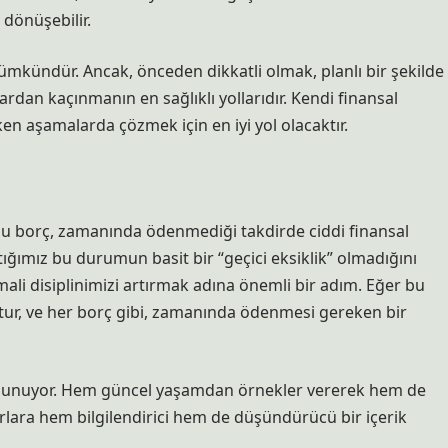
 dönüşebilir.
ümkündür. Ancak, önceden dikkatli olmak, planlı bir şekilde
dan kaçınmanın en sağlıklı yollarıdır. Kendi finansal
ken aşamalarda çözmek için en iyi yol olacaktır.
 bu borç, zamanında ödenmediği takdirde ciddi finansal
tığımız bu durumun basit bir “geçici eksiklik” olmadığını
ali disiplinimizi artırmak adına önemli bir adım. Eğer bu
rçtur, ve her borç gibi, zamanında ödenmesi gereken bir
ısı sunuyor. Hem güncel yaşamdan örnekler vererek hem de
urlara hem bilgilendirici hem de düşündürücü bir içerik