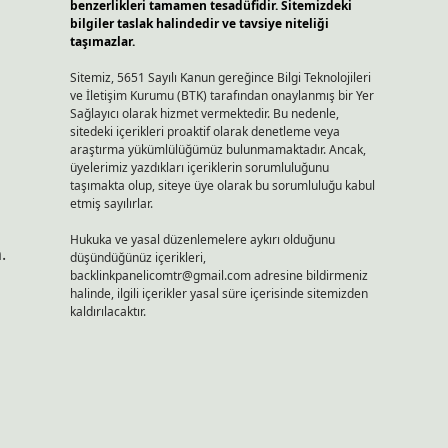
benzerlikleri tamamen tesadüfidir. Sitemizdeki
bilgiler taslak halindedir ve tavsiye niteliği
taşımazlar.
Sitemiz, 5651 Sayılı Kanun gereğince Bilgi Teknolojileri
ve İletişim Kurumu (BTK) tarafından onaylanmış bir Yer
Sağlayıcı olarak hizmet vermektedir. Bu nedenle,
sitedeki içerikleri proaktif olarak denetleme veya
araştırma yükümlülüğümüz bulunmamaktadır. Ancak,
üyelerimiz yazdıkları içeriklerin sorumluluğunu
taşımakta olup, siteye üye olarak bu sorumluluğu kabul
etmiş sayılırlar.
Hukuka ve yasal düzenlemelere aykırı olduğunu
.
düşündüğünüz içerikleri,
backlinkpanelicomtr@gmail.com
adresine bildirmeniz
halinde, ilgili içerikler yasal süre içerisinde sitemizden
kaldırılacaktır.