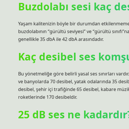
Buzdolabı sesi kaç de
Yaşam kalitenizin böyle bir durumdan etkilenmemesi i
buzdolabının “gürültü seviyesi” ve “gürültü sınıfı”na
genellikle 35 dbA ile 42 dbA arasındadır.
Kaç desibel ses komş
Bu yönetmeliğe göre belirli yasal ses sınırları vardı
ve banyolarda 70 desibel, yatak odalarında 35 desi
desibel, şehir içi trafiğinde 65 desibel, kabare müz
roketlerinde 170 desibeldir.
25 dB ses ne kadardır