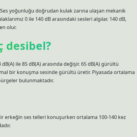
ur. Ses yoğunluğu doğrudan kulak zarına ulaşan mekanik
ulaklarımız 0 ile 140 dB arasındaki sesleri algılar. 140 dB,
en olur.
ç desibel?
3 dB(A) ile 85 dB(A) arasında değişir. 65 dB(A) gürültü
ormal bir konuşma sesinde gürültü üretir. Piyasada ortalama
üpürgeler bulunmaktadır.
 bir erkeğin ses telleri konuşurken ortalama 100-140 kez
adır.