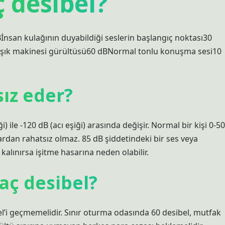
 desibel?
nsan kulağının duyabildiği seslerin başlangıç ​​noktası30
aşık makinesi gürültüsü60 dBNormal tonlu konuşma sesi10
sız eder?
i) ile -120 dB (acı eşiği) arasında değişir. Normal bir kişi 0-50
lardan rahatsız olmaz. 85 dB şiddetindeki bir ses veya
alınırsa işitme hasarına neden olabilir.
kaç desibel?
el’i geçmemelidir. Sınır oturma odasında 60 desibel, mutfak