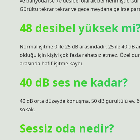
ve banyoda ise 70 desibel olarak belirlenmiştir. Gü
Gürültü tekrar tekrar ve gece meydana gelirse para c
48 desibel yüksek mi
Normal işitme 0 ile 25 dB arasındadır. 25 ile 40 dB 
olduğu için kişiyi çok fazla rahatsız etmez. Özel dur
arasında hafif işitme kaybı.
40 dB ses ne kadar?
40 dB orta düzeyde konuşma, 50 dB gürültülü ev. 60
sokak.
Sessiz oda nedir?