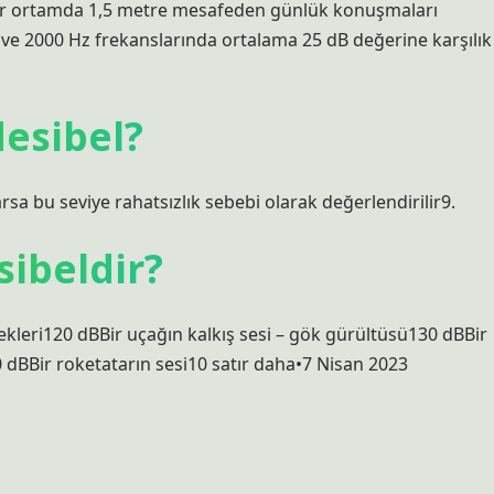
iz bir ortamda 1,5 metre mesafeden günlük konuşmaları
00 ve 2000 Hz frekanslarında ortalama 25 dB değerine karşılık
desibel?
sa bu seviye rahatsızlık sebebi olarak değerlendirilir9.
sibeldir?
ekleri120 dBBir uçağın kalkış sesi – gök gürültüsü130 dBBir
0 dBBir roketatarın sesi10 satır daha•7 Nisan 2023