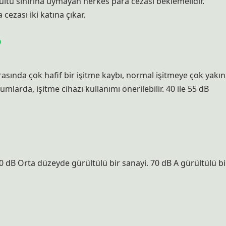
rültü sınırına uymayan herkes para cezası beklemelidir.
ezası iki katına çıkar.
?
arasında çok hafif bir işitme kaybı, normal işitmeye çok yakın
umlarda, işitme cihazı kullanımı önerilebilir. 40 ile 55 dB
 dB Orta düzeyde gürültülü bir sanayi. 70 dB A gürültülü bi