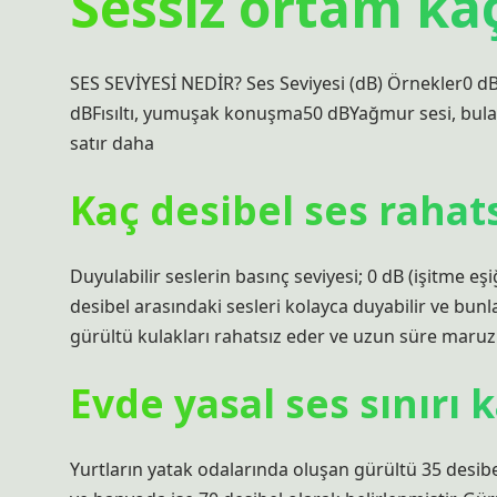
Sessiz ortam kaç
SES SEVİYESİ NEDİR? Ses Seviyesi (dB) Örnekler0 dBİ
dBFısıltı, yumuşak konuşma50 dBYağmur sesi, bul
satır daha
Kaç desibel ses rahat
Duyulabilir seslerin basınç seviyesi; 0 dB (işitme eşiğ
desibel arasındaki sesleri kolayca duyabilir ve bun
gürültü kulakları rahatsız eder ve uzun süre maruz k
Evde yasal ses sınırı 
Yurtların yatak odalarında oluşan gürültü 35 desib