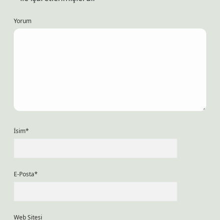
Yorum
İsim*
E-Posta*
Web Sitesi