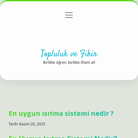
menüyü
Anasayfa
Gizlilik Politikası
Yasal Uyarı
aç
Hakkımızda
Topluluk ve Fikir
Birlikte öğren, birlikte ilham al!
En uygun ısıtma sistemi nedir ?
Tarih: Kasım 20, 2025