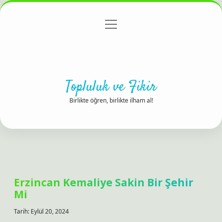
menüyü
Anasayfa
Gizlilik Politikası
Yasal Uyarı
aç
Hakkımızda
Topluluk ve Fikir
Birlikte öğren, birlikte ilham al!
Erzincan Kemaliye Sakin Bir Şehir
Mi
Tarih: Eylül 20, 2024