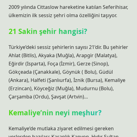
2009 yılında Cittaslow hareketine katılan Seferihisar,
ülkemizin ilk sessiz şehri olma özelliğini taşıyor.
21 Sakin şehir hangisi?
Türkiye’deki sessiz şehirlerin sayısı 21’dir. Bu şehirler
Ahlat (Bitlis), Akyaka (Muğla), Arapgir (Malatya),
Eğirdir (Isparta), Foça (İzmir), Gerze (Sinop),
Gökçeada (Çanakkale), Göynük ( Bolu), Güdül
(Ankara), Halfeti (Şanlıurfa), İznik (Bursa), Kemaliye
(Erzincan), Köyceğiz (Muğla), Mudurnu (Bolu),
Çarşamba (Ordu), Şavşat (Artvin)…
Kemaliye’nin neyi meşhur?
Kemaliye’de mutlaka ziyaret edilmesi gereken
yerlerden bazıları; Karanlık Kanyon, Hıdır Sultan