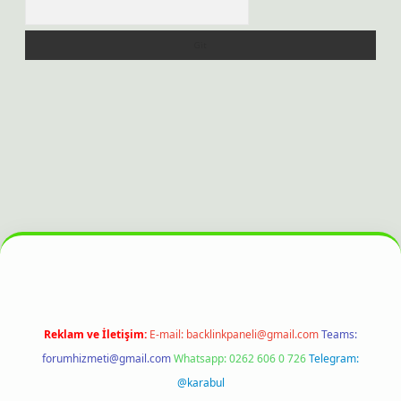
Arama
 bahis sitesi
Reklam ve İletişim:
E-mail:
backlinkpaneli@gmail.com
Teams:
forumhizmeti@gmail.com
Whatsapp: 0262 606 0 726
Telegram:
@karabul