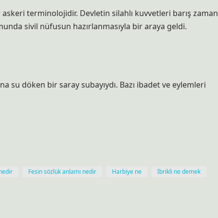
 askeri terminolojidir. Devletin silahlı kuvvetleri barış zaman
munda sivil nüfusun hazırlanmasıyla bir araya geldi.
na su döken bir saray subayıydı. Bazı ibadet ve eylemleri
 nedir
Fesin sözlük anlamı nedir
Harbiye ne
İbrikli ne demek