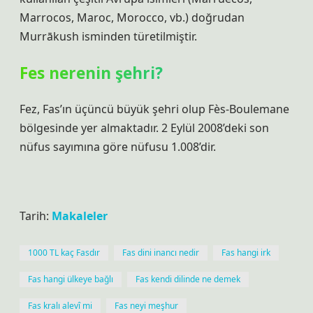
Marrocos, Maroc, Morocco, vb.) doğrudan
Murrākush isminden türetilmiştir.
Fes nerenin şehri?
Fez, Fas’ın üçüncü büyük şehri olup Fès-Boulemane
bölgesinde yer almaktadır. 2 Eylül 2008’deki son
nüfus sayımına göre nüfusu 1.008’dir.
Tarih:
Makaleler
1000 TL kaç Fasdır
Fas dini inancı nedir
Fas hangi irk
Fas hangi ülkeye bağlı
Fas kendi dilinde ne demek
Fas kralı alevî mi
Fas neyi meşhur