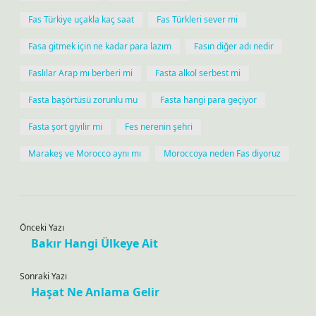
Fas Türkiye uçakla kaç saat
Fas Türkleri sever mi
Fasa gitmek için ne kadar para lazım
Fasın diğer adı nedir
Faslılar Arap mı berberi mi
Fasta alkol serbest mi
Fasta başörtüsü zorunlu mu
Fasta hangi para geçiyor
Fasta şort giyilir mi
Fes nerenin şehri
Marakeş ve Morocco aynı mı
Moroccoya neden Fas diyoruz
Önceki Yazı
Bakır Hangi Ülkeye Ait
Sonraki Yazı
Haşat Ne Anlama Gelir