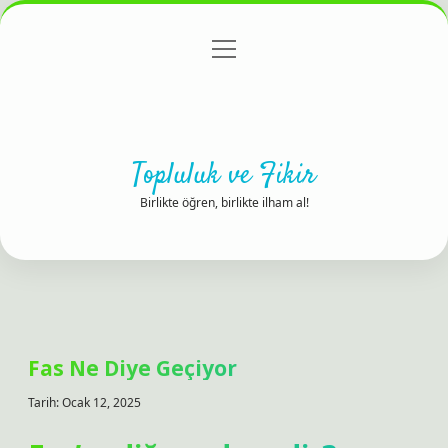
menüyü
Anasayfa
Gizlilik Politikası
Yasal Uyarı
aç
Hakkımızda
Topluluk ve Fikir
Birlikte öğren, birlikte ilham al!
Fas Ne Diye Geçiyor
Tarih: Ocak 12, 2025