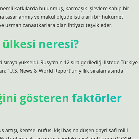
önemli katkılarda bulunmuş, karmaşık işlevlere sahip bir
na tasarlanmış ve makul ölçüde istikrarlı bir hükümet
ve uzman zanaatkarlara olan ihtiyacı teşvik eder.
ülkesi neresi?
i sıraya yükseldi. Rusya’nın 12 sıra gerilediği listede Türkiye
an: “U.S. News & World Report’un yıllık sıralamasında
ğini gösteren faktörler
artışı, kentsel nüfus, kişi başına düşen gayri safi milli
izlik (toplam çalışan nüfus içindeki payı), enflasyon (GSYİH