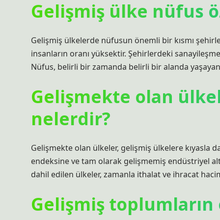
Gelişmiş ülke nüfus öz
Gelişmiş ülkelerde nüfusun önemli bir kısmı şehirle
insanların oranı yüksektir. Şehirlerdeki sanayileşm
Nüfus, belirli bir zamanda belirli bir alanda yaşayan 
Gelişmekte olan ülkele
nelerdir?
Gelişmekte olan ülkeler, gelişmiş ülkelere kıyasla
endeksine ve tam olarak gelişmemiş endüstriyel alty
dahil edilen ülkeler, zamanla ithalat ve ihracat hacim
Gelişmiş toplumların ö