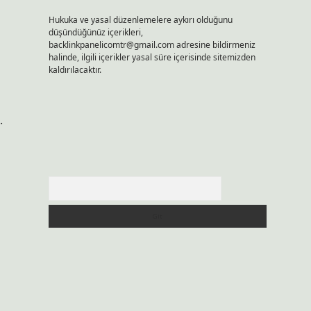
Hukuka ve yasal düzenlemelere aykırı olduğunu
düşündüğünüz içerikleri,
backlinkpanelicomtr@gmail.com
adresine bildirmeniz
halinde, ilgili içerikler yasal süre içerisinde sitemizden
kaldırılacaktır.
.
Arama