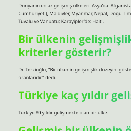
Dünyanın en az gelişmiş ülkeleri: Asya’da: Afgani
Cumhuriyeti), Maldivler, Myanmar, Nepal, Doğu Timo
Tuvalu ve Vanuatu; Karayipler’de: Haiti.
Bir ülkenin gelişmişli
kriterler gösterir?
Dr. Terzioğlu, “Bir ülkenin gelişmişlik düzeyini gö
oranlarıdır” dedi.
Türkiye kaç yıldır gel
Türkiye 80 yıldır gelişmekte olan bir ülke.
Gelişmiş bir ülkenin ö