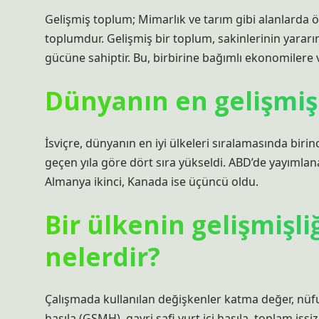
Gelişmiş toplum; Mimarlık ve tarım gibi alanlarda 
toplumdur. Gelişmiş bir toplum, sakinlerinin yararı
gücüne sahiptir. Bu, birbirine bağımlı ekonomilere 
Dünyanın en gelişmiş 
İsviçre, dünyanın en iyi ülkeleri sıralamasında birinc
geçen yıla göre dört sıra yükseldi. ABD’de yayımlan
Almanya ikinci, Kanada ise üçüncü oldu.
Bir ülkenin gelişmişli
nelerdir?
Çalışmada kullanılan değişkenler katma değer, nüfus 
hasıla (GSMH), gayri safi yurt içi hasıla, toplam işs