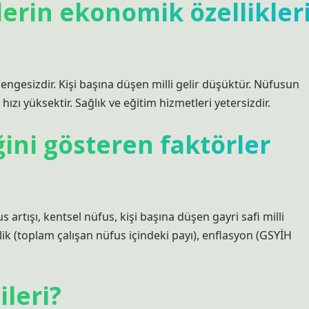
erin ekonomik özellikler
dengesizdir. Kişi başına düşen milli gelir düşüktür. Nüfusun
ızı yüksektir. Sağlık ve eğitim hizmetleri yetersizdir.
ğini gösteren faktörler
artışı, kentsel nüfus, kişi başına düşen gayri safi milli
izlik (toplam çalışan nüfus içindeki payı), enflasyon (GSYİH
ileri?