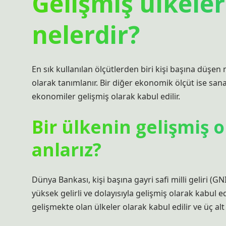
Gelişmiş ülkeleri
nelerdir?
En sık kullanılan ölçütlerden biri kişi başına düşen m
olarak tanımlanır. Bir diğer ekonomik ölçüt ise sa
ekonomiler gelişmiş olarak kabul edilir.
Bir ülkenin gelişmiş o
anlarız?
Dünya Bankası, kişi başına gayri safi milli geliri (G
yüksek gelirli ve dolayısıyla gelişmiş olarak kabul
gelişmekte olan ülkeler olarak kabul edilir ve üç alt 