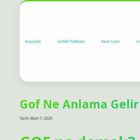
Anasayfa
Gizlilik Politikası
Yasal Uyarı
H
Gof Ne Anlama Gelir
Tarih: Mart 7, 2025