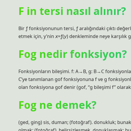
F in tersi nasıl alınır?
Bir ƒ fonksiyonunun tersi, ƒ aralığındaki çıktı değerle
etmek için, y’nin 𝘹=ƒ(𝘺) denkleminde neye karşılık 
Fog nedir fonksiyon?
Fonksiyonların bileşimi. f: A→B, g: B→C fonksiyonlar
C’ye tanımlanan gof fonksiyonuna f ve g fonksiyonlar
olan fonksiyona gof denir (gof, “g bileşimi f” olara
Fog ne demek?
(ged, ging) sis, duman; (fotoğraf). donukluk; bunaklık
olmak: (fotoğraf). belirsizleşmek, donuklaşmak; buna