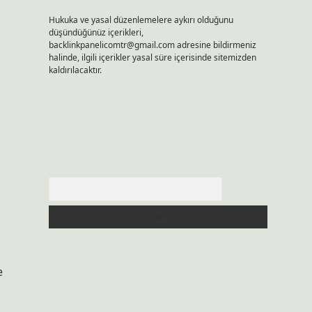
Hukuka ve yasal düzenlemelere aykırı olduğunu
düşündüğünüz içerikleri,
backlinkpanelicomtr@gmail.com
adresine bildirmeniz
.
halinde, ilgili içerikler yasal süre içerisinde sitemizden
kaldırılacaktır.
Arama
e