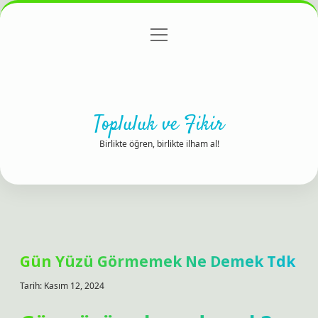
menüyü
Anasayfa
Gizlilik Politikası
Yasal Uyarı
aç
Hakkımızda
Topluluk ve Fikir
Birlikte öğren, birlikte ilham al!
Gün Yüzü Görmemek Ne Demek Tdk
Tarih: Kasım 12, 2024