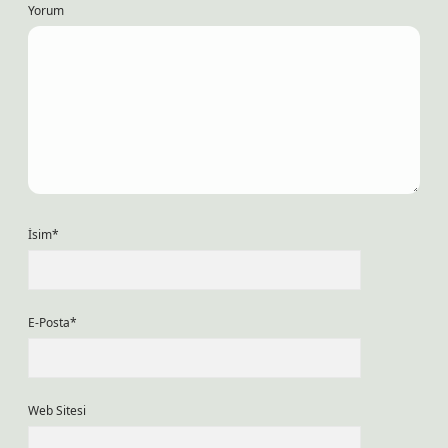
Yorum
İsim*
E-Posta*
Web Sitesi