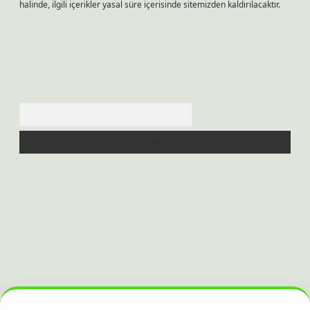
halinde, ilgili içerikler yasal süre içerisinde sitemizden kaldırılacaktır.
Arama
bahis sitesi