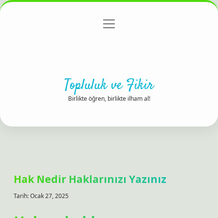
menüyü
Anasayfa
Gizlilik Politikası
Yasal Uyarı
aç
Hakkımızda
Topluluk ve Fikir
Birlikte öğren, birlikte ilham al!
Hak Nedir Haklarınızı Yazınız
Tarih: Ocak 27, 2025