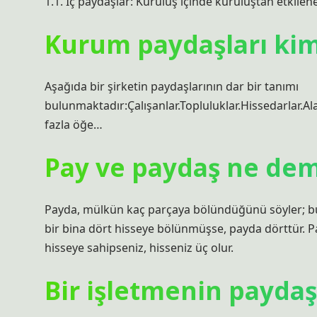
1.1. İç paydaşlar: Kuruluş içinde kuruluştan etkilen
Kurum paydaşları kim
Aşağıda bir şirketin paydaşlarının dar bir tanımı
bulunmaktadır:Çalışanlar.Topluluklar.Hissedarlar.Ala
fazla öğe…
Pay ve paydaş ne de
Payda, mülkün kaç parçaya bölündüğünü söyler; bu,
bir bina dört hisseye bölünmüşse, payda dörttür. P
hisseye sahipseniz, hisseniz üç olur.
Bir işletmenin paydaş