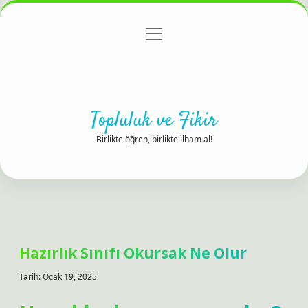
menüyü
Anasayfa
Gizlilik Politikası
Yasal Uyarı
aç
Hakkımızda
Topluluk ve Fikir
Birlikte öğren, birlikte ilham al!
Hazırlık Sınıfı Okursak Ne Olur
Tarih: Ocak 19, 2025