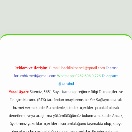
bahis sitesi
Reklam ve İletişim:
E-mail:
backlinkpaneli@gmail.com
Teams:
forumhizmeti@gmail.com
Whatsapp: 0262 606 0 726
Telegram:
@karabul
Yasal Uyarı:
Sitemiz, 5651 Sayılı Kanun gereğince Bilgi Teknolojileri ve
İletişim Kurumu (BTK) tarafından onaylanmış bir Yer Sağlayıcı olarak
hizmet vermektedir. Bu nedenle, sitedeki içerikleri proaktif olarak
denetleme veya araştırma yükümlülüğümüz bulunmamaktadır. Ancak,
üyelerimiz yazdıkları içeriklerin sorumluluğunu taşımakta olup, siteye
üye olarak bu sorumluluğu kabul etmiş sayılırlar. Bu internet sitesi,