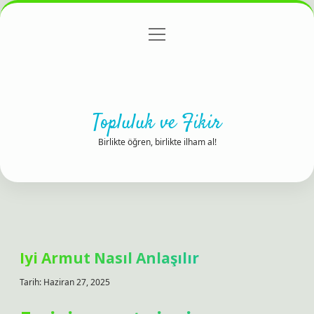
menüyü
Anasayfa
Gizlilik Politikası
Yasal Uyarı
aç
Hakkımızda
Topluluk ve Fikir
Birlikte öğren, birlikte ilham al!
Iyi Armut Nasıl Anlaşılır
Tarih: Haziran 27, 2025