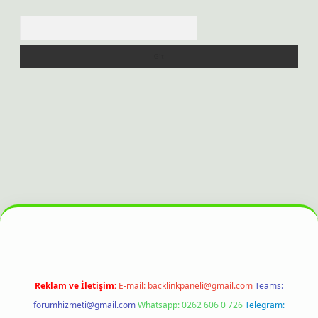
Arama
t bahis sitesi
Reklam ve İletişim:
E-mail:
backlinkpaneli@gmail.com
Teams:
forumhizmeti@gmail.com
Whatsapp: 0262 606 0 726
Telegram: