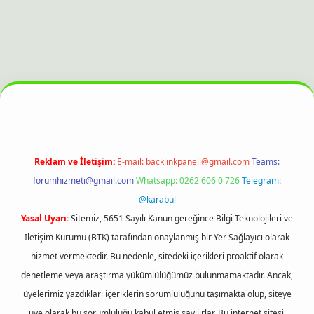
 sitesi
Reklam ve İletişim:
E-mail:
backlinkpaneli@gmail.com
Teams:
forumhizmeti@gmail.com
Whatsapp: 0262 606 0 726
Telegram:
@karabul
Yasal Uyarı:
Sitemiz, 5651 Sayılı Kanun gereğince Bilgi Teknolojileri ve
İletişim Kurumu (BTK) tarafından onaylanmış bir Yer Sağlayıcı olarak
hizmet vermektedir. Bu nedenle, sitedeki içerikleri proaktif olarak
denetleme veya araştırma yükümlülüğümüz bulunmamaktadır. Ancak,
üyelerimiz yazdıkları içeriklerin sorumluluğunu taşımakta olup, siteye
üye olarak bu sorumluluğu kabul etmiş sayılırlar. Bu internet sitesi,