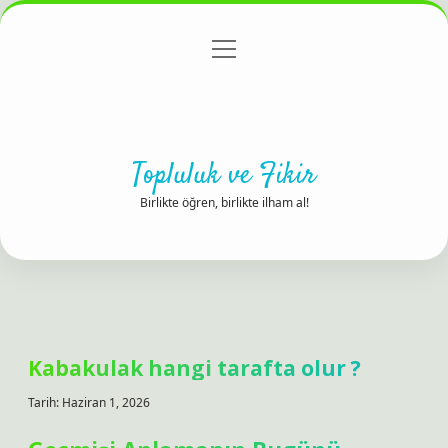
menüyü
Anasayfa
Gizlilik Politikası
Yasal Uyarı
aç
Hakkımızda
Topluluk ve Fikir
Birlikte öğren, birlikte ilham al!
Kabakulak hangi tarafta olur ?
Tarih: Haziran 1, 2026