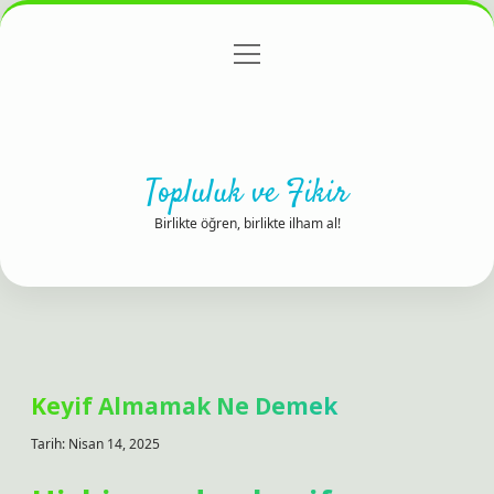
menüyü
Anasayfa
Gizlilik Politikası
Yasal Uyarı
aç
Hakkımızda
Topluluk ve Fikir
Birlikte öğren, birlikte ilham al!
Keyif Almamak Ne Demek
Tarih: Nisan 14, 2025