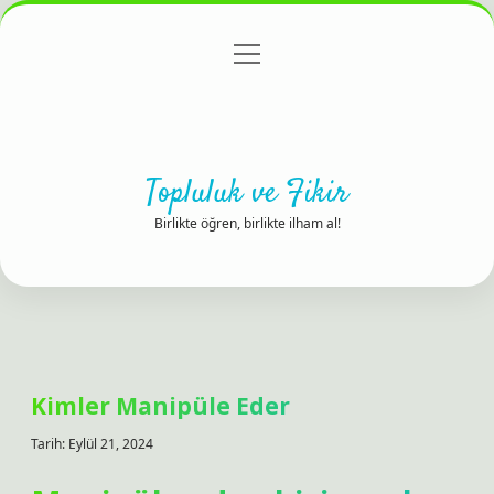
menüyü
Anasayfa
Gizlilik Politikası
Yasal Uyarı
aç
Hakkımızda
Topluluk ve Fikir
Birlikte öğren, birlikte ilham al!
Kimler Manipüle Eder
Tarih: Eylül 21, 2024