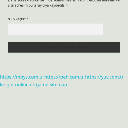
Daha sonraki yorumlarımda kullanılması için adım, e-posta adresim ve
site adresim bu tarayıcıya kaydedilsin.
9 - 5 kaçtır?
*
https://mbys.com.tr
https://peh.com.tr
https://yuv.com.tr
knight online
nttgame
Sitemap