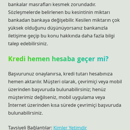
bankalar masrafları kesmek zorundadır.
Sözleşmelerde belirlenen bu kesintinin miktarı
bankadan bankaya değişebilir. Kesilen miktarın çok
yüksek olduğunu düşünüyorsanız bankanızla
iletişime geçip bu konu hakkında daha fazla bilgi
talep edebilirsiniz.
Kredi hemen hesaba geçer mi?
Başvurunuz onaylanırsa, kredi tutarı hesabınıza
hemen aktarılır. Müşteri olarak, çevrimiçi veya mobil
üzerinden başvuruda bulunabilirsiniz; henüz
müşterimiz değilseniz, mobil uygulama veya
İnternet üzerinden kısa sürede çevrimiçi başvuruda
bulunabilirsiniz.
Tavsiyeli Bağlantılar:
Kimler Yetimdir