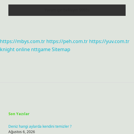
https://mbys.com.tr
https://peh.com.tr
https://yuv.com.tr
knight online
nttgame
Sitemap
Sidebar
Son Yazılar
Deniz hangi aylarda kendini temizler ?
Ağustos 6, 2026