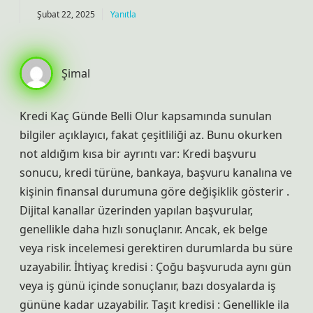
Şubat 22, 2025
Yanıtla
Şimal
Kredi Kaç Günde Belli Olur kapsamında sunulan
bilgiler açıklayıcı, fakat çeşitliliği az. Bunu okurken
not aldığım kısa bir ayrıntı var: Kredi başvuru
sonucu, kredi türüne, bankaya, başvuru kanalına ve
kişinin finansal durumuna göre değişiklik gösterir .
Dijital kanallar üzerinden yapılan başvurular,
genellikle daha hızlı sonuçlanır. Ancak, ek belge
veya risk incelemesi gerektiren durumlarda bu süre
uzayabilir. İhtiyaç kredisi : Çoğu başvuruda aynı gün
veya iş günü içinde sonuçlanır, bazı dosyalarda iş
gününe kadar uzayabilir. Taşıt kredisi : Genellikle ila