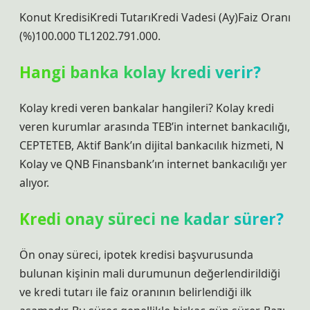
Konut KredisiKredi TutarıKredi Vadesi (Ay)Faiz Oranı
(%)100.000 TL1202.791.000.
Hangi banka kolay kredi verir?
Kolay kredi veren bankalar hangileri? Kolay kredi
veren kurumlar arasında TEB’in internet bankacılığı,
CEPTETEB, Aktif Bank’ın dijital bankacılık hizmeti, N
Kolay ve QNB Finansbank’ın internet bankacılığı yer
alıyor.
Kredi onay süreci ne kadar sürer?
Ön onay süreci, ipotek kredisi başvurusunda
bulunan kişinin mali durumunun değerlendirildiği
ve kredi tutarı ile faiz oranının belirlendiği ilk