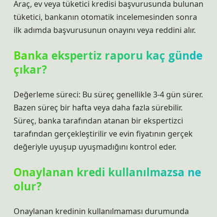
Araç, ev veya tüketici kredisi başvurusunda bulunan
tüketici, bankanın otomatik incelemesinden sonra
ilk adımda başvurusunun onayını veya reddini alır.
Banka ekspertiz raporu kaç günde
çıkar?
Değerleme süreci: Bu süreç genellikle 3-4 gün sürer.
Bazen süreç bir hafta veya daha fazla sürebilir.
Süreç, banka tarafından atanan bir ekspertizci
tarafından gerçekleştirilir ve evin fiyatının gerçek
değeriyle uyuşup uyuşmadığını kontrol eder.
Onaylanan kredi kullanılmazsa ne
olur?
Onaylanan kredinin kullanılmaması durumunda