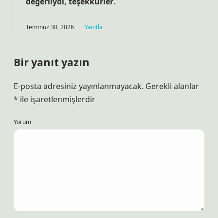
değerliydi, teşekkürler
.
Temmuz 30, 2026
Yanıtla
Bir yanıt yazın
E-posta adresiniz yayınlanmayacak.
Gerekli alanlar
*
ile işaretlenmişlerdir
Yorum