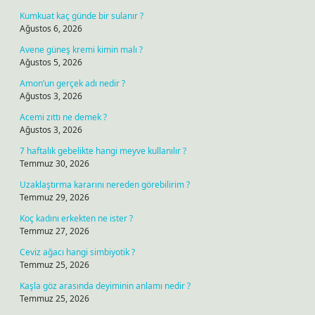
Kumkuat kaç günde bir sulanır ?
Ağustos 6, 2026
Avene güneş kremi kimin malı ?
Ağustos 5, 2026
Amon’un gerçek adı nedir ?
Ağustos 3, 2026
Acemi zıttı ne demek ?
Ağustos 3, 2026
7 haftalık gebelikte hangi meyve kullanılır ?
Temmuz 30, 2026
Uzaklaştırma kararını nereden görebilirim ?
Temmuz 29, 2026
Koç kadını erkekten ne ister ?
Temmuz 27, 2026
Ceviz ağacı hangi simbiyotik ?
Temmuz 25, 2026
Kaşla göz arasında deyiminin anlamı nedir ?
Temmuz 25, 2026