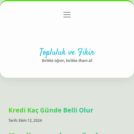
menüyü
Anasayfa
Gizlilik Politikası
Yasal Uyarı
aç
Hakkımızda
Topluluk ve Fikir
Birlikte öğren, birlikte ilham al!
Kredi Kaç Günde Belli Olur
Tarih: Ekim 12, 2024