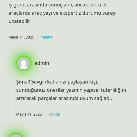
iş günü arasında sonuçlanır, ancak ikinci el
araçlarda araç yaşı ve ekspertiz durumu süreyi
uzatabilir.
Mayıs 11, 2025
Yanıtla
admin
Şimal! Sevgili katkınızı paylaşan kişi,
sunduğunuz öneriler yazının yapısal
tutarlılığını
artırarak parçalar arasında
uyum
sağladı.
Mayıs 11, 2025
Yanıtla