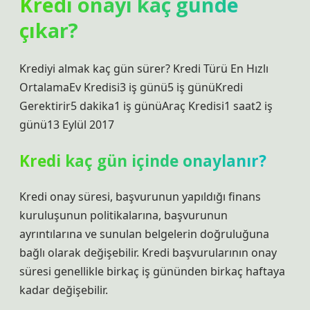
Kredi onayı kaç günde
çıkar?
Krediyi almak kaç gün sürer? Kredi Türü En Hızlı
OrtalamaEv Kredisi3 iş günü5 iş günüKredi
Gerektirir5 dakika1 iş günüAraç Kredisi1 saat2 iş
günü13 Eylül 2017
Kredi kaç gün içinde onaylanır?
Kredi onay süresi, başvurunun yapıldığı finans
kuruluşunun politikalarına, başvurunun
ayrıntılarına ve sunulan belgelerin doğruluğuna
bağlı olarak değişebilir. Kredi başvurularının onay
süresi genellikle birkaç iş gününden birkaç haftaya
kadar değişebilir.