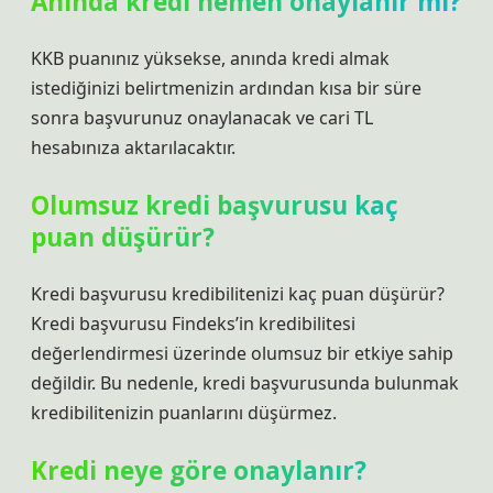
Anında kredi hemen onaylanır mı?
KKB puanınız yüksekse, anında kredi almak
istediğinizi belirtmenizin ardından kısa bir süre
sonra başvurunuz onaylanacak ve cari TL
hesabınıza aktarılacaktır.
Olumsuz kredi başvurusu kaç
puan düşürür?
Kredi başvurusu kredibilitenizi kaç puan düşürür?
Kredi başvurusu Findeks’in kredibilitesi
değerlendirmesi üzerinde olumsuz bir etkiye sahip
değildir. Bu nedenle, kredi başvurusunda bulunmak
kredibilitenizin puanlarını düşürmez.
Kredi neye göre onaylanır?