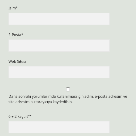
İsim*
E-Posta*
Web Sitesi
Daha sonraki yorumlarımda kullanılması için adım, e-posta adresim ve
site adresim bu tarayıcıya kaydedilsin.
6 + 2 kaçtır?
*