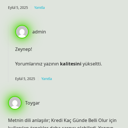
Eylül 5, 2025
Yanıtla
admin
Zeynep!
Yorumlarınız yazının
kalitesini
yükseltti.
Eylül 5, 2025
Yanıtla
Toygar
Metnin dili anlaşılır; Kredi Kaç Günde Belli Olur için