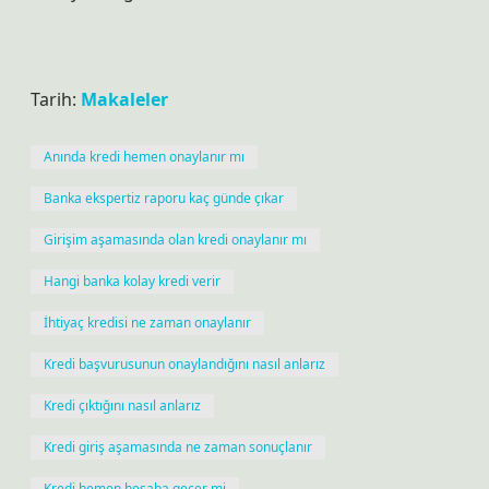
Tarih:
Makaleler
Anında kredi hemen onaylanır mı
Banka ekspertiz raporu kaç günde çıkar
Girişim aşamasında olan kredi onaylanır mı
Hangi banka kolay kredi verir
İhtiyaç kredisi ne zaman onaylanır
Kredi başvurusunun onaylandığını nasıl anlarız
Kredi çıktığını nasıl anlarız
Kredi giriş aşamasında ne zaman sonuçlanır
Kredi hemen hesaba geçer mi