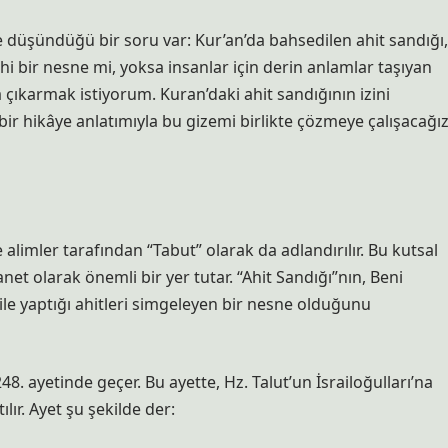
e düşündüğü bir soru var: Kur’an’da bahsedilen ahit sandığı,
hi bir nesne mi, yoksa insanlar için derin anlamlar taşıyan
 çıkarmak istiyorum. Kuran’daki ahit sandığının izini
ir hikâye anlatımıyla bu gizemi birlikte çözmeye çalışacağız
e alimler tarafından “Tabut” olarak da adlandırılır. Bu kutsal
anet olarak önemli bir yer tutar. “Ahit Sandığı”nın, Beni
rı ile yaptığı ahitleri simgeleyen bir nesne olduğunu
48. ayetinde geçer. Bu ayette, Hz. Talut’un İsrailoğulları’na
lır. Ayet şu şekilde der: