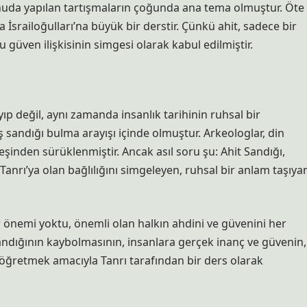
nuda yapılan tartışmaların çoğunda ana tema olmuştur. Öte
srailoğulları’na büyük bir derstir. Çünkü ahit, sadece bir
ğu güven ilişkisinin simgesi olarak kabul edilmiştir.
yıp değil, aynı zamanda insanlık tarihinin ruhsal bir
ş sandığı bulma arayışı içinde olmuştur. Arkeologlar, din
şinden sürüklenmiştir. Ancak asıl soru şu: Ahit Sandığı,
Tanrı’ya olan bağlılığını simgeleyen, ruhsal bir anlam taşıya
 önemi yoktu, önemli olan halkın ahdini ve güvenini her
andığının kaybolmasının, insanlara gerçek inanç ve güvenin,
i öğretmek amacıyla Tanrı tarafından bir ders olarak