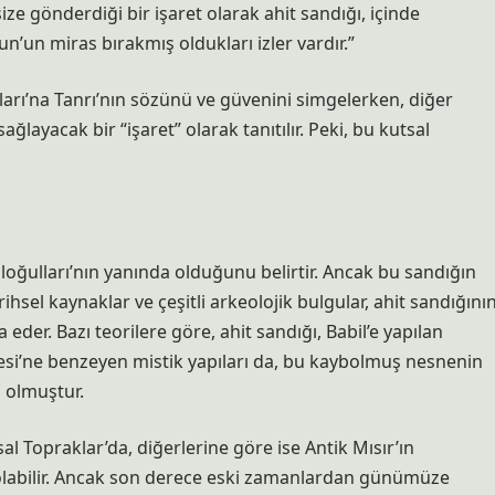
size gönderdiği bir işaret olarak ahit sandığı, içinde
’un miras bırakmış oldukları izler vardır.”
lları’na Tanrı’nın sözünü ve güvenini simgelerken, diğer
ğlayacak bir “işaret” olarak tanıtılır. Peki, bu kutsal
ailoğulları’nın yanında olduğunu belirtir. Ancak bu sandığın
hsel kaynaklar ve çeşitli arkeolojik bulgular, ahit sandığını
eder. Bazı teorilere göre, ahit sandığı, Babil’e yapılan
lesi’ne benzeyen mistik yapıları da, bu kaybolmuş nesnenin
 olmuştur.
sal Topraklar’da, diğerlerine göre ise Antik Mısır’ın
ış olabilir. Ancak son derece eski zamanlardan günümüze