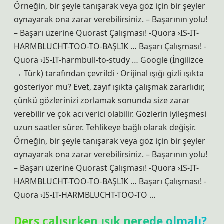
Örneğin, bir şeyle tanışarak veya göz için bir şeyler
oynayarak ona zarar verebilirsiniz. – Başarının yolu!
– Başarı üzerine Quorast Çalışması! -Quora ›IS-IT-
HARMBLUCHT-TOO-TO-BAŞLIK … Başarı Çalışması! -
Quora ›IS-IT-harmbull-to-study … Google (İngilizce
→ Türk) tarafından çevrildi · Orijinal ışığı gizli ışıkta
gösteriyor mu? Evet, zayıf ışıkta çalışmak zararlıdır,
çünkü gözlerinizi zorlamak sonunda size zarar
verebilir ve çok acı verici olabilir. Gözlerin iyileşmesi
uzun saatler sürer. Tehlikeye bağlı olarak değişir.
Örneğin, bir şeyle tanışarak veya göz için bir şeyler
oynayarak ona zarar verebilirsiniz. – Başarının yolu!
– Başarı üzerine Quorast Çalışması! -Quora ›IS-IT-
HARMBLUCHT-TOO-TO-BAŞLIK … Başarı Çalışması! -
Quora ›IS-IT-HARMBLUCHT-TOO-TO …
Ders çalışırken ışık nerede olmalı?