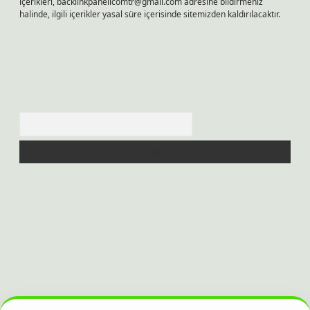
içerikleri,
backlinkpanelicomtr@gmail.com
adresine bildirmeniz
halinde, ilgili içerikler yasal süre içerisinde sitemizden kaldırılacaktır.
Arama
si