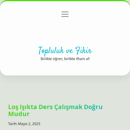
menüyü
Anasayfa
Gizlilik Politikası
Yasal Uyarı
aç
Hakkımızda
Topluluk ve Fikir
Birlikte öğren, birlikte ilham al!
Loş Işıkta Ders Çalışmak Doğru
Mudur
Tarih: Mayıs 2, 2025