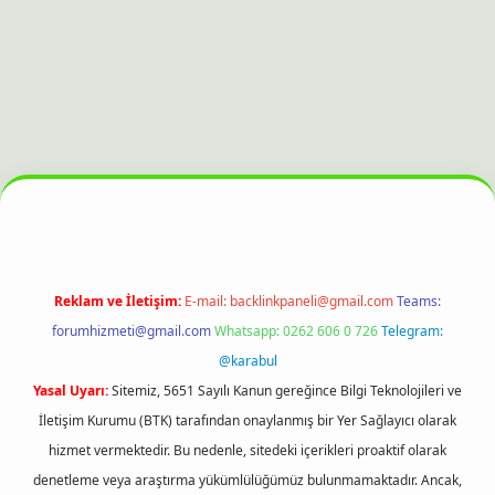
t bahis sitesi
Reklam ve İletişim:
E-mail:
backlinkpaneli@gmail.com
Teams:
forumhizmeti@gmail.com
Whatsapp: 0262 606 0 726
Telegram:
@karabul
Yasal Uyarı:
Sitemiz, 5651 Sayılı Kanun gereğince Bilgi Teknolojileri ve
İletişim Kurumu (BTK) tarafından onaylanmış bir Yer Sağlayıcı olarak
hizmet vermektedir. Bu nedenle, sitedeki içerikleri proaktif olarak
denetleme veya araştırma yükümlülüğümüz bulunmamaktadır. Ancak,