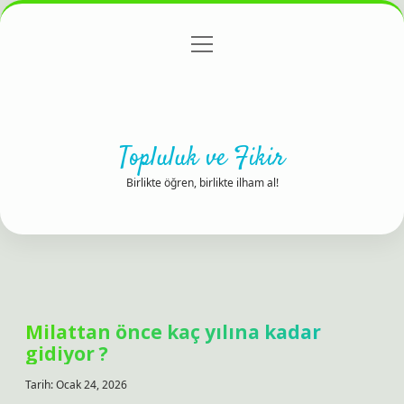
menüyü
Anasayfa
Gizlilik Politikası
Yasal Uyarı
aç
Hakkımızda
Topluluk ve Fikir
Birlikte öğren, birlikte ilham al!
Milattan önce kaç yılına kadar
gidiyor ?
Tarih: Ocak 24, 2026