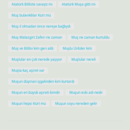
Atatürk Bitliste savaştı mı
Atatürk Muşa gitti mi
Muş bulanıklılar Kürt mü
Muş il olmadan önce nereye bağlıydı
Muş Malazgirt Zaferi ne zaman
Muş ne zaman kurtuldu
Muş ve Bitlisi kim geri aldı
Muşlu Ünlüler kim
Muşlular en çok nerede yaşıyor
Muşlular nereli
Muşta kaç aşiret var
Muşun düşman işgalinden kim kurtardı
Muşun en büyük aşireti kimdir
Muşun eski adı nedir
Muşun hepsi Kürt mü
Muşun soyu nereden gelir