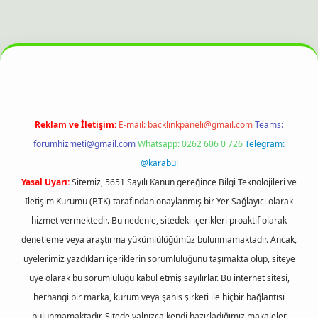
et bahis sitesi
Reklam ve İletişim:
E-mail:
backlinkpaneli@gmail.com
Teams:
forumhizmeti@gmail.com
Whatsapp: 0262 606 0 726
Telegram:
@karabul
Yasal Uyarı:
Sitemiz, 5651 Sayılı Kanun gereğince Bilgi Teknolojileri ve
İletişim Kurumu (BTK) tarafından onaylanmış bir Yer Sağlayıcı olarak
hizmet vermektedir. Bu nedenle, sitedeki içerikleri proaktif olarak
denetleme veya araştırma yükümlülüğümüz bulunmamaktadır. Ancak,
üyelerimiz yazdıkları içeriklerin sorumluluğunu taşımakta olup, siteye
üye olarak bu sorumluluğu kabul etmiş sayılırlar. Bu internet sitesi,
herhangi bir marka, kurum veya şahıs şirketi ile hiçbir bağlantısı
bulunmamaktadır. Sitede yalnızca kendi hazırladığımız makaleler