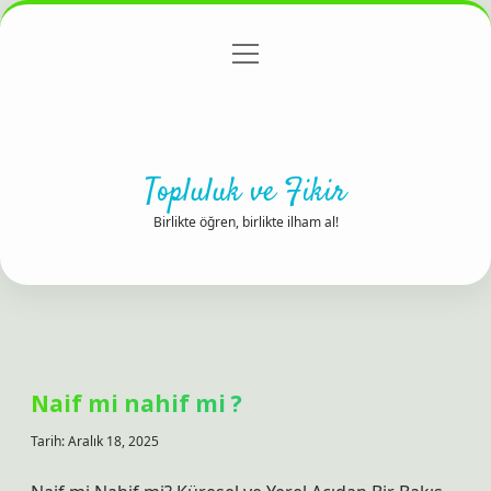
menüyü
Anasayfa
Gizlilik Politikası
Yasal Uyarı
aç
Hakkımızda
Topluluk ve Fikir
Birlikte öğren, birlikte ilham al!
Naif mi nahif mi ?
Tarih: Aralık 18, 2025