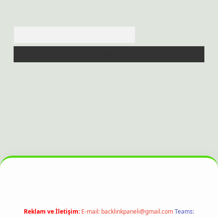
Arama
bet bahis sitesi
Reklam ve İletişim:
E-mail:
backlinkpaneli@gmail.com
Teams: