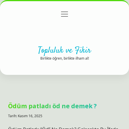
menüyü
Anasayfa
Gizlilik Politikası
Yasal Uyarı
aç
Hakkımızda
Topluluk ve Fikir
Birlikte öğren, birlikte ilham al!
Ödüm patladı öd ne demek ?
Tarih: Kasım 16, 2025