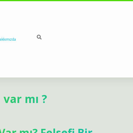
akkımızda
var mı ?
r mı? Felsefi Bir