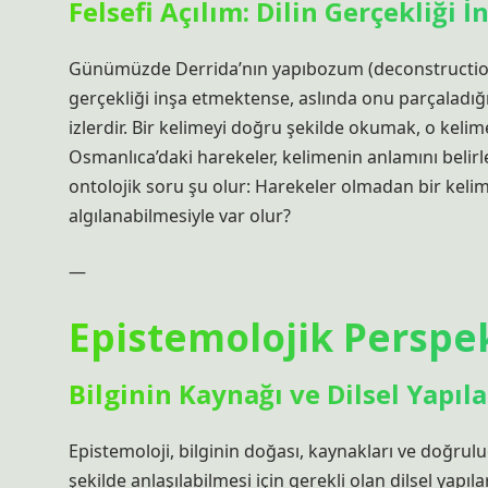
Felsefi Açılım: Dilin Gerçekliği İ
Günümüzde Derrida’nın yapıbozum (deconstruction) t
gerçekliği inşa etmektense, aslında onu parçaladığı
izlerdir. Bir kelimeyi doğru şekilde okumak, o kelim
Osmanlıca’daki harekeler, kelimenin anlamını belirle
ontolojik soru şu olur: Harekeler olmadan bir kelime
algılanabilmesiyle var olur?
—
Epistemolojik Perspekti
Bilginin Kaynağı ve Dilsel Yapıla
Epistemoloji, bilginin doğası, kaynakları ve doğrul
şekilde anlaşılabilmesi için gerekli olan dilsel yapıl