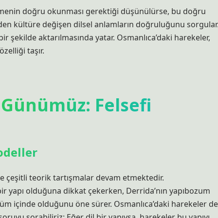
 kelimenin doğru okunması gerektiği düşünülürse, bu doğru
den kültüre değişen dilsel anlamların doğruluğunu sorgular
bir şekilde aktarılmasında yatar. Osmanlıca’daki harekeler,
elliği taşır.
 Günümüz: Felsefi
odeller
e çeşitli teorik tartışmalar devam etmektedir.
al bir yapı olduğuna dikkat çekerken, Derrida’nın yapıbozum
üşüm içinde olduğunu öne sürer. Osmanlıca’daki harekeler de
uyu sorabiliriz: Eğer dil bir yapıysa, harekeler bu yapıyı