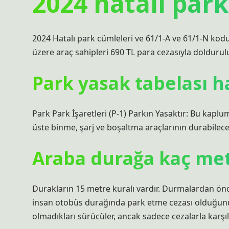
2024 hatalı park
2024 Hatalı park cümleleri ve 61/1-A ve 61/1-N kod
üzere araç sahipleri 690 TL para cezasıyla doldurulu
Park yasak tabelası h
Park Park İşaretleri (P-1) Parkın Yasaktır: Bu kapl
üste binme, şarj ve boşaltma araçlarının durabileceğ
Araba durağa kaç metr
Durakların 15 metre kuralı vardır. Durmalardan ön
insan otobüs durağında park etme cezası olduğunu 
olmadıkları sürücüler, ancak sadece cezalarla karşıl