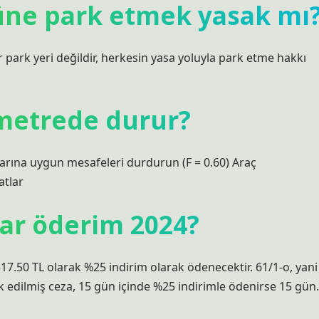
üne park etmek yasak mı
 park yeri değildir, herkesin yasa yoluyla park etme hakkı
 metrede durur?
çlarına uygun mesafeleri durdurun (F = 0.60) Araç
atlar
dar öderim 2024?
 517.50 TL olarak %25 indirim olarak ödenecektir. 61/1-o, yani
ark edilmiş ceza, 15 gün içinde %25 indirimle ödenirse 15 gün.