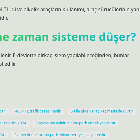
4 TL idi ve alkolik araçların kullanımı, araç sürücülerinin yan
dir.
 ne zaman sisteme düşer?
lenir. E-devlette birkaç işlem yapılabileceğinden, bunlar
 edilir.
adar
4064 TL trafik cezası nedir
50 ile giden araç kaç metrede durur
dar öderim 2024
Başkasının evinin önüne park etmek yasak mı
024
Evimin önüne araba park ediyor nereye şikayet edilir