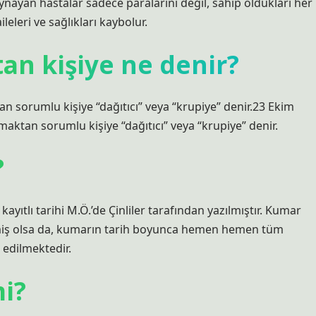
ynayan hastalar sadece paralarını değil, sahip oldukları her
aileleri ve sağlıkları kaybolur.
tan kişiye ne denir?
 sorumlu kişiye “dağıtıcı” veya “krupiye” denir.23 Ekim
ktan sorumlu kişiye “dağıtıcı” veya “krupiye” denir.
?
yıtlı tarihi M.Ö.’de Çinliler tarafından yazılmıştır. Kumar
ilmiş olsa da, kumarın tarih boyunca hemen hemen tüm
 edilmektedir.
mi?