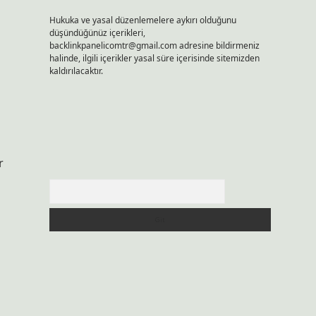
Hukuka ve yasal düzenlemelere aykırı olduğunu
düşündüğünüz içerikleri,
backlinkpanelicomtr@gmail.com
adresine bildirmeniz
halinde, ilgili içerikler yasal süre içerisinde sitemizden
kaldırılacaktır.
r
Arama