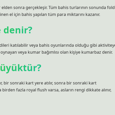
r elden sonra gerçekleşir. Tüm bahis turlarının sonunda fold
inen el için bahis yapılan tüm para miktarını kazanır.
 denir?
leri katılabilir veya bahis oyunlarında olduğu gibi aktivitey
ar oynayan veya kumar bağımlısı olan kişiye kumarbaz denir.
büyüktür?
r, bir sonraki kart yere atılır, sonra bir sonraki kart
birden fazla royal flush varsa, asların rengi dikkate alınır,