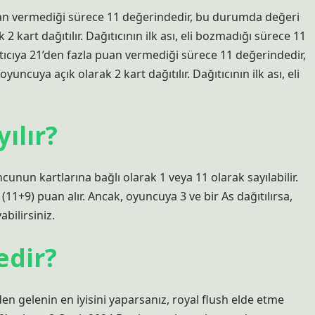
puan vermediği sürece 11 değerindedir, bu durumda değeri
 2 kart dağıtılır. Dağıtıcının ilk ası, eli bozmadığı sürece 11
ıtıcıya 21’den fazla puan vermediği sürece 11 değerindedir,
uncuya açık olarak 2 kart dağıtılır. Dağıtıcının ilk ası, eli
ılır?
ncunun kartlarına bağlı olarak 1 veya 11 olarak sayılabilir.
(11+9) puan alır. Ancak, oyuncuya 3 ve bir As dağıtılırsa,
abilirsiniz.
edir?
en gelenin en iyisini yaparsanız, royal flush elde etme