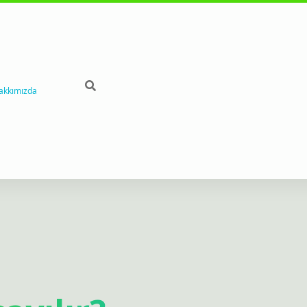
akkımızda