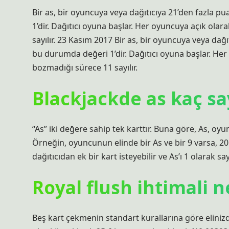
Bir as, bir oyuncuya veya dağıtıcıya 21’den fazla 
1’dir. Dağıtıcı oyuna başlar. Her oyuncuya açık olarak
sayılır. 23 Kasım 2017 Bir as, bir oyuncuya veya dağ
bu durumda değeri 1’dir. Dağıtıcı oyuna başlar. Her oy
bozmadığı sürece 11 sayılır.
Blackjackde as kaç say
“As” iki değere sahip tek karttır. Buna göre, As, oyu
Örneğin, oyuncunun elinde bir As ve bir 9 varsa, 20 
dağıtıcıdan ek bir kart isteyebilir ve As’ı 1 olarak say
Royal flush ihtimali n
Beş kart çekmenin standart kurallarına göre elinizd