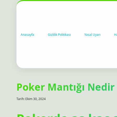
Anasayfa
Gizlilik Politikası
Yasal Uyarı
H
Poker Mantığı Nedir
Tarih: Ekim 30, 2024