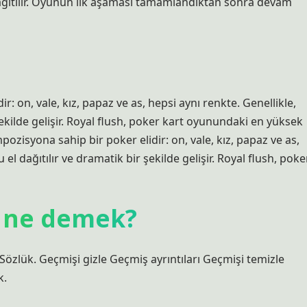
ağıtılır. Oyunun ilk aşaması tamamlandıktan sonra devam
r: on, vale, kız, papaz ve as, hepsi aynı renkte. Genellikle,
ekilde gelişir. Royal flush, poker kart oyunundaki en yüksek
pozisyona sahip bir poker elidir: on, vale, kız, papaz ve as,
el dağıtılır ve dramatik bir şekilde gelişir. Royal flush, poke
 ne demek?
özlük. Geçmişi gizle Geçmiş ayrıntıları Geçmişi temizle
k.