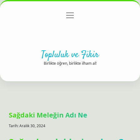
menüyü
Anasayfa
Gizlilik Politikası
Yasal Uyarı
aç
Hakkımızda
Topluluk ve Fikir
Birlikte öğren, birlikte ilham al!
Sağdaki Meleğin Adı Ne
Tarih: Aralık 30, 2024