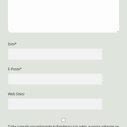
İsim*
E-Posta*
Web Sitesi
Daha sonraki yorumlarımda kullanılması için adım, e-posta adresim ve