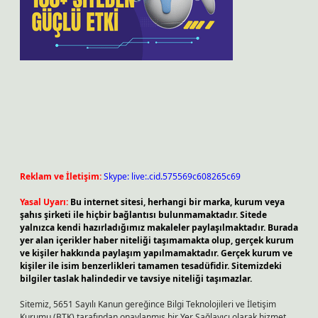
Reklam ve İletişim:
Skype: live:.cid.575569c608265c69
Yasal Uyarı:
Bu internet sitesi, herhangi bir marka, kurum veya
şahıs şirketi ile hiçbir bağlantısı bulunmamaktadır. Sitede
yalnızca kendi hazırladığımız makaleler paylaşılmaktadır. Burada
yer alan içerikler haber niteliği taşımamakta olup, gerçek kurum
ve kişiler hakkında paylaşım yapılmamaktadır. Gerçek kurum ve
kişiler ile isim benzerlikleri tamamen tesadüfidir. Sitemizdeki
bilgiler taslak halindedir ve tavsiye niteliği taşımazlar.
Sitemiz, 5651 Sayılı Kanun gereğince Bilgi Teknolojileri ve İletişim
Kurumu (BTK) tarafından onaylanmış bir Yer Sağlayıcı olarak hizmet