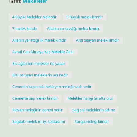
Tarih:
Makaleler
4 Büyük Melekler Nelerdir
5 Büyük melek kimdir
7 melek kimdir
Allahın en sevdiği melek kimdir
Allahın yarattığı ilk melek kimdir
Arşı taşıyan melek kimdir
Azrail Can Almaya Kaç Melekle Gelir
Biz ağlarken melekler ne yapar
Bizi koruyan meleklerin adı nedir
Cennetin kapısında bekleyen meleğin adı nedir
Cennette baş melek kimdir
Melekler hangi tarafta olur
Rıdvan meleğinin görevi nedir
Sağ sol meleklerin adı ne
Sağdaki melek mi iyi soldaki mi
Sorgu meleği kimdir